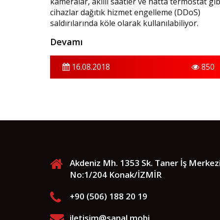
kameralar, akıllı saatler ve hatta termostat gib
cihazlar dağıtık hizmet engelleme (DDoS)
saldırılarında köle olarak kullanılabiliyor.
Devamı
16.08.2018
850
Akdeniz Mh. 1353 Sk. Taner İş Merkez
No:1/204 Konak/İZMİR
+90 (506) 188 20 19
iletisim@sanal.mobi