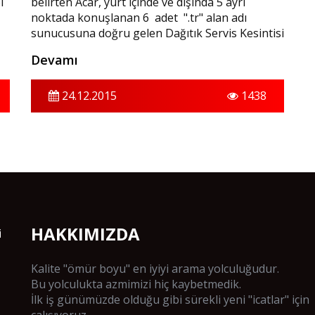
i
belirten Acar, yurt içinde ve dışında 5 ayrı
noktada konuşlanan 6 adet ".tr" alan adı
sunucusuna doğru gelen Dağıtık Servis Kesintisi
Saldırısının (DDoS) yaşandığı bilgisini verdi.
Devamı
24.12.2015
1438
HAKKIMIZDA
i
Kalite "ömür boyu" en iyiyi arama yolculuğudur.
Bu yolculukta azmimizi hiç kaybetmedik.
İlk iş günümüzde olduğu gibi sürekli yeni "icatlar" için
çalışıyoruz.