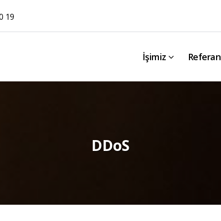
0 19
İşimiz
Referan
DDoS