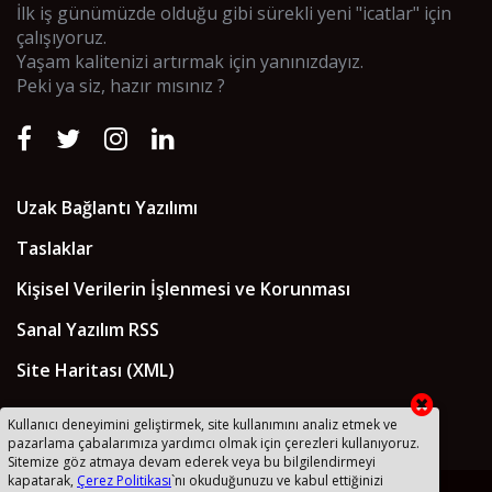
İlk iş günümüzde olduğu gibi sürekli yeni "icatlar" için
çalışıyoruz.
Yaşam kalitenizi artırmak için yanınızdayız.
Peki ya siz, hazır mısınız ?
Uzak Bağlantı Yazılımı
Taslaklar
Kişisel Verilerin İşlenmesi ve Korunması
Sanal Yazılım RSS
Site Haritası (XML)
Kullanıcı deneyimini geliştirmek, site kullanımını analiz etmek ve
pazarlama çabalarımıza yardımcı olmak için çerezleri kullanıyoruz.
Sitemize göz atmaya devam ederek veya bu bilgilendirmeyi
kapatarak,
Çerez Politikası
`nı okuduğunuzu ve kabul ettiğinizi