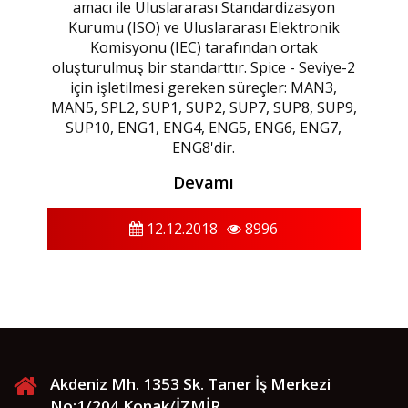
amacı ile Uluslararası Standardizasyon
Kurumu (ISO) ve Uluslararası Elektronik
Komisyonu (IEC) tarafından ortak
oluşturulmuş bir standarttır. Spice - Seviye-2
için işletilmesi gereken süreçler: MAN3,
MAN5, SPL2, SUP1, SUP2, SUP7, SUP8, SUP9,
SUP10, ENG1, ENG4, ENG5, ENG6, ENG7,
ENG8'dir.
Devamı
12.12.2018
8996
Akdeniz Mh. 1353 Sk. Taner İş Merkezi
No:1/204 Konak/İZMİR