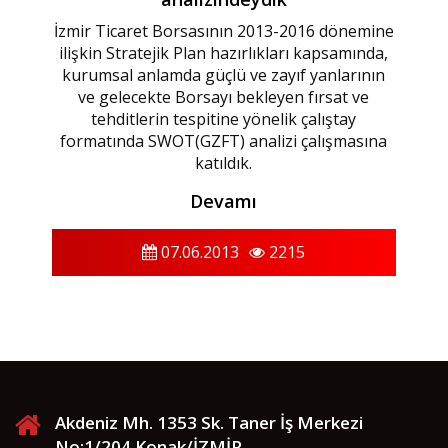
İzmir Ticaret Borsasının 2013-2016 dönemine
ilişkin Stratejik Plan hazırlıkları kapsamında,
kurumsal anlamda güçlü ve zayıf yanlarının
ve gelecekte Borsayı bekleyen fırsat ve
tehditlerin tespitine yönelik çalıştay
formatında SWOT(GZFT) analizi çalışmasına
katıldık.
Devamı
07.06.2013
2215
Akdeniz Mh. 1353 Sk. Taner İş Merkezi
No:1/204 Konak/İZMİR