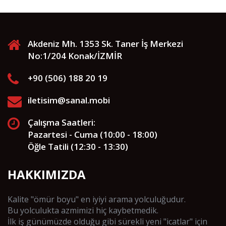
Akdeniz Mh. 1353 Sk. Taner İş Merkezi
No:1/204 Konak/İZMİR
+90 (506) 188 20 19
iletisim@sanal.mobi
Çalışma Saatleri:
Pazartesi - Cuma (10:00 - 18:00)
Öğle Tatili (12:30 - 13:30)
HAKKIMIZDA
Kalite "ömür boyu" en iyiyi arama yolculuğudur.
Bu yolculukta azmimizi hiç kaybetmedik.
İlk iş günümüzde olduğu gibi sürekli yeni "icatlar" için