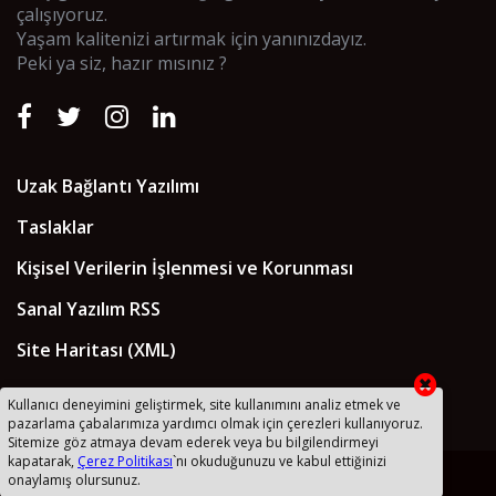
çalışıyoruz.
Yaşam kalitenizi artırmak için yanınızdayız.
Peki ya siz, hazır mısınız ?
Uzak Bağlantı Yazılımı
Taslaklar
Kişisel Verilerin İşlenmesi ve Korunması
Sanal Yazılım RSS
Site Haritası (XML)
Kullanıcı deneyimini geliştirmek, site kullanımını analiz etmek ve
pazarlama çabalarımıza yardımcı olmak için çerezleri kullanıyoruz.
Sitemize göz atmaya devam ederek veya bu bilgilendirmeyi
kapatarak,
Çerez Politikası
`nı okuduğunuzu ve kabul ettiğinizi
2018 © Sanal Yazılım Ltd
onaylamış olursunuz.