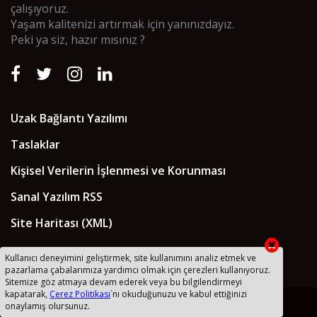
çalışıyoruz.
Yaşam kalitenizi artırmak için yanınızdayız.
Peki ya siz, hazır mısınız ?
Uzak Bağlantı Yazılımı
Taslaklar
Kişisel Verilerin İşlenmesi ve Korunması
Sanal Yazılım RSS
Site Haritası (XML)
Kullanıcı deneyimini geliştirmek, site kullanımını analiz etmek ve
pazarlama çabalarımıza yardımcı olmak için çerezleri kullanıyoruz.
Sitemize göz atmaya devam ederek veya bu bilgilendirmeyi
kapatarak,
Çerez Politikası
`nı okuduğunuzu ve kabul ettiğinizi
2018 © Sanal Yazılım Ltd
onaylamış olursunuz.