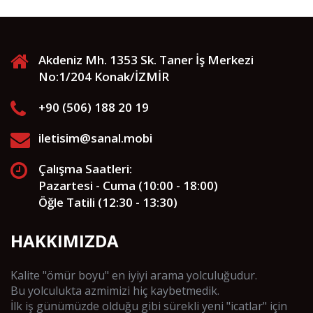
Akdeniz Mh. 1353 Sk. Taner İş Merkezi
No:1/204 Konak/İZMİR
+90 (506) 188 20 19
iletisim@sanal.mobi
Çalışma Saatleri:
Pazartesi - Cuma (10:00 - 18:00)
Öğle Tatili (12:30 - 13:30)
HAKKIMIZDA
Kalite "ömür boyu" en iyiyi arama yolculuğudur.
Bu yolculukta azmimizi hiç kaybetmedik.
İlk iş günümüzde olduğu gibi sürekli yeni "icatlar" için