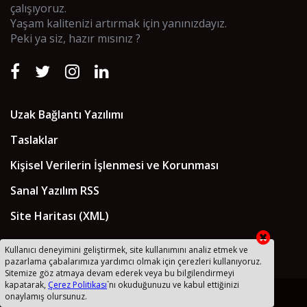
çalışıyoruz.
Yaşam kalitenizi artırmak için yanınızdayız.
Peki ya siz, hazır mısınız ?
Uzak Bağlantı Yazılımı
Taslaklar
Kişisel Verilerin İşlenmesi ve Korunması
Sanal Yazılım RSS
Site Haritası (XML)
Kullanıcı deneyimini geliştirmek, site kullanımını analiz etmek ve
pazarlama çabalarımıza yardımcı olmak için çerezleri kullanıyoruz.
Sitemize göz atmaya devam ederek veya bu bilgilendirmeyi
kapatarak,
Çerez Politikası
`nı okuduğunuzu ve kabul ettiğinizi
2018 © Sanal Yazılım Ltd
onaylamış olursunuz.