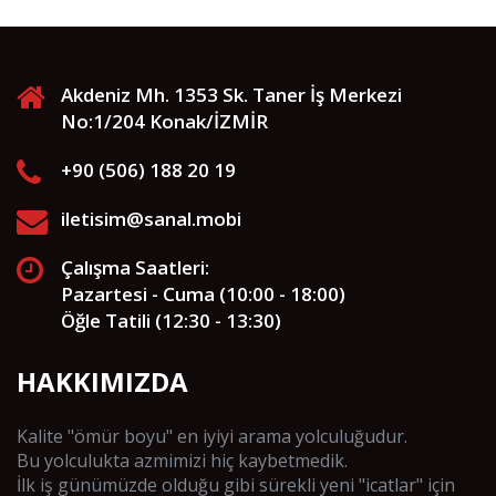
Akdeniz Mh. 1353 Sk. Taner İş Merkezi
No:1/204 Konak/İZMİR
+90 (506) 188 20 19
iletisim@sanal.mobi
Çalışma Saatleri:
Pazartesi - Cuma (10:00 - 18:00)
Öğle Tatili (12:30 - 13:30)
HAKKIMIZDA
Kalite "ömür boyu" en iyiyi arama yolculuğudur.
Bu yolculukta azmimizi hiç kaybetmedik.
İlk iş günümüzde olduğu gibi sürekli yeni "icatlar" için