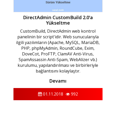
DirectAdmin CustomBuild 2.0'a
Yükseltme
CustomBuild, DirectAdmin web kontrol
panelinin bir script'idir. Web sunucularıyla
ilgili yazılımların (Apache, MySQL, MariaDB,
PHP, phpMyAdmin, RoundCube, Exim,
DoveCot, ProFTP, ClamAV Anti-Virus,
SpamAssassin Anti-Spam, WebAlizer vb.)
kurulumu, yapılandırılması ve birbirleriyle
bağlantısını kolaylaştır.
Devamı
01.11.2018
992