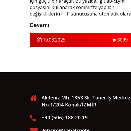
için güçlü bir araçtır. Bu yazıda, .gitlab-ci.yml
dosyasını kullanarak commit’te yapılan
değişikliklerin FTP sunucusuna otomatik olar
aktarılmasını sağlayıp kendi CI/CD sürecinizi
Devamı
nasıl oluşturabileceğinizi anlatacağız.
10.03.2025
3099
Akdeniz Mh. 1353 Sk. Taner İş Merkez
No:1/204 Konak/İZMİR
+90 (506) 188 20 19
iletisim@sanal.mobi