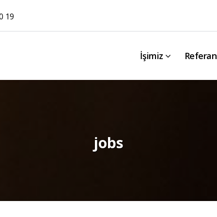
0 19
İşimiz
Referan
jobs