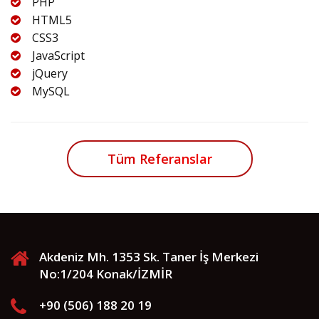
PHP
HTML5
CSS3
JavaScript
jQuery
MySQL
Tüm Referanslar
Akdeniz Mh. 1353 Sk. Taner İş Merkezi
No:1/204 Konak/İZMİR
+90 (506) 188 20 19