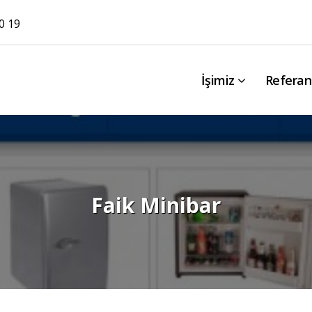
0 19
İşimiz
Referan
Faik Minibar