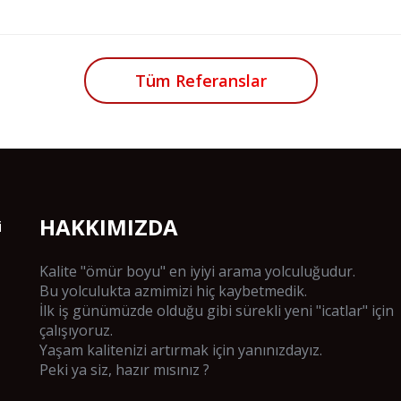
Tüm Referanslar
HAKKIMIZDA
i
Kalite "ömür boyu" en iyiyi arama yolculuğudur.
Bu yolculukta azmimizi hiç kaybetmedik.
İlk iş günümüzde olduğu gibi sürekli yeni "icatlar" için
çalışıyoruz.
Yaşam kalitenizi artırmak için yanınızdayız.
Peki ya siz, hazır mısınız ?