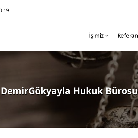
0 19
İşimiz
Referan
DemirGökyayla Hukuk Bürosu