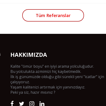
Tüm Referanslar
HAKKIMIZDA
i
Kalite "ömür boyu" en iyiyi arama yolculuğudur.
Bu yolculukta azmimizi hiç kaybetmedik.
İlk iş günümüzde olduğu gibi sürekli yeni "icatlar" için
çalışıyoruz.
Yaşam kalitenizi artırmak için yanınızdayız.
Peki ya siz, hazır mısınız ?