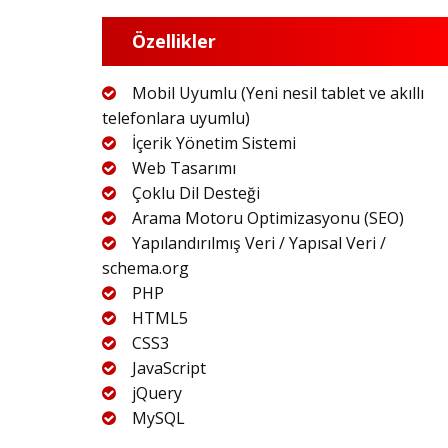
Özellikler
Mobil Uyumlu (Yeni nesil tablet ve akıllı
telefonlara uyumlu)
İçerik Yönetim Sistemi
Web Tasarımı
Çoklu Dil Desteği
Arama Motoru Optimizasyonu (SEO)
Yapılandırılmış Veri / Yapısal Veri /
schema.org
PHP
HTML5
CSS3
JavaScript
jQuery
MySQL