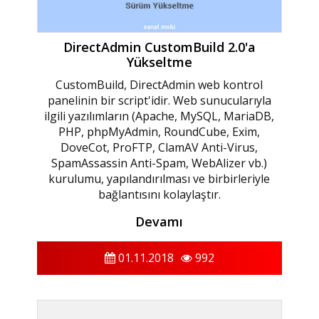
DirectAdmin CustomBuild 2.0'a
Yükseltme
CustomBuild, DirectAdmin web kontrol
panelinin bir script'idir. Web sunucularıyla
ilgili yazılımların (Apache, MySQL, MariaDB,
PHP, phpMyAdmin, RoundCube, Exim,
DoveCot, ProFTP, ClamAV Anti-Virus,
SpamAssassin Anti-Spam, WebAlizer vb.)
kurulumu, yapılandırılması ve birbirleriyle
bağlantısını kolaylaştır.
Devamı
01.11.2018
992