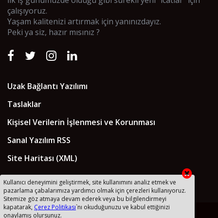
çalışıyoruz.
Yaşam kalitenizi artırmak için yanınızdayız.
Peki ya siz, hazır mısınız ?
Uzak Bağlantı Yazılımı
Taslaklar
Kişisel Verilerin İşlenmesi ve Korunması
Sanal Yazılım RSS
Site Haritası (XML)
Kullanıcı deneyimini geliştirmek, site kullanımını analiz etmek ve
pazarlama çabalarımıza yardımcı olmak için çerezleri kullanıyoruz.
Sitemize göz atmaya devam ederek veya bu bilgilendirmeyi
kapatarak,
Çerez Politikası
`nı okuduğunuzu ve kabul ettiğinizi
2018 © Sanal Yazılım Ltd
onaylamış olursunuz.