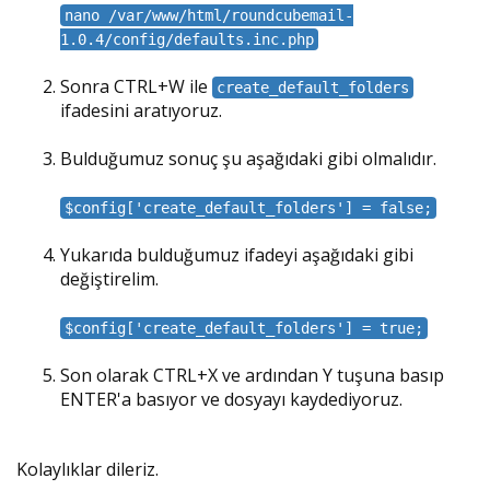
nano /var/www/html/roundcubemail-
1.0.4/config/defaults.inc.php
Sonra CTRL+W ile
create_default_folders
ifadesini aratıyoruz.
Bulduğumuz sonuç şu aşağıdaki gibi olmalıdır.
$config['create_default_folders'] = false;
Yukarıda bulduğumuz ifadeyi aşağıdaki gibi
değiştirelim.
$config['create_default_folders'] = true;
Son olarak CTRL+X ve ardından Y tuşuna basıp
ENTER'a basıyor ve dosyayı kaydediyoruz.
Kolaylıklar dileriz.