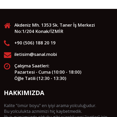
Akdeniz Mh. 1353 Sk. Taner İş Merkezi
No:1/204 Konak/İZMİR
+90 (506) 188 20 19
iletisim@sanal.mobi
Çalışma Saatleri:
Pazartesi - Cuma (10:00 - 18:00)
Öğle Tatili (12:30 - 13:30)
HAKKIMIZDA
Kalite "ömür boyu" en iyiyi arama yolculuğudur.
Bu yolculukta azmimizi hiç kaybetmedik.
İlk iş günümüzde olduğu gibi sürekli yeni "icatlar" için