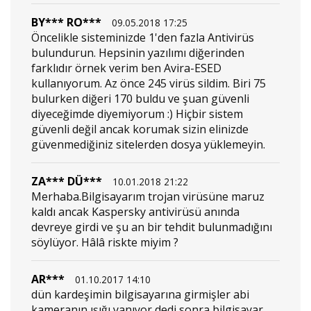
BY*** RO***
09.05.2018 17:25
Öncelikle sisteminizde 1'den fazla Antivirüs
bulundurun. Hepsinin yazılımı diğerinden
farklıdır örnek verim ben Avira-ESED
kullanıyorum. Az önce 245 virüs sildim. Biri 75
bulurken diğeri 170 buldu ve şuan güvenli
diyeceğimde diyemiyorum :) Hiçbir sistem
güvenli değil ancak korumak sizin elinizde
güvenmediğiniz sitelerden dosya yüklemeyin.
ZA*** DÜ***
10.01.2018 21:22
Merhaba.Bilgisayarım trojan virüsüne maruz
kaldı ancak Kaspersky antivirüsü anında
devreye girdi ve şu an bir tehdit bulunmadığını
söylüyor. Hâlâ riskte miyim ?
AR***
01.10.2017 14:10
dün kardeşimin bilgisayarına girmişler abi
kameranın ışığı yanıyor dedi sonra bilgisayar