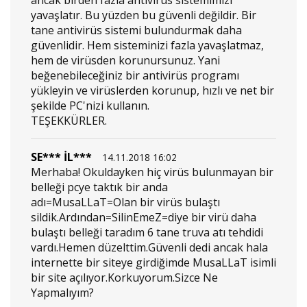
yavaşlatır. Bu yüzden bu güvenli değildir. Bir
tane antivirüs sistemi bulundurmak daha
güvenlidir. Hem sisteminizi fazla yavaşlatmaz,
hem de virüsden korunursunuz. Yani
beğenebileceğiniz bir antivirüs programı
yükleyin ve virüslerden korunup, hızlı ve net bir
şekilde PC'nizi kullanın.
TEŞEKKÜRLER.
SE*** İL***
14.11.2018 16:02
Merhaba! Okuldayken hiç virüs bulunmayan bir
belleği pcye taktık bir anda
adı=MusaLLaT=Olan bir virüs bulaştı
sildik.Ardından=SilinEmeZ=diye bir virü daha
bulaştı belleği taradım 6 tane truva atı tehdidi
vardı.Hemen düzelttim.Güvenli dedi ancak hala
internette bir siteye girdiğimde MusaLLaT isimli
bir site açılıyor.Korkuyorum.Sizce Ne
Yapmalıyım?