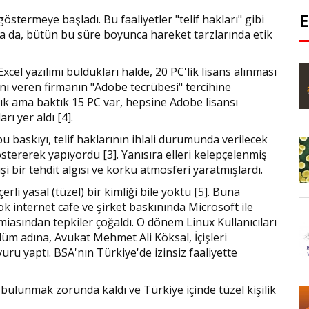
östermeye başladı. Bu faaliyetler "telif hakları" gibi
sa da, bütün bu süre boyunca hareket tarzlarında etik
cel yazılımı buldukları halde, 20 PC'lik lisans alınması
anı veren firmanın "Adobe tecrübesi" tercihine
ık ama baktık 15 PC var, hepsine Adobe lisansı
arı yer aldı [4].
 bu baskıyı, telif haklarının ihlali durumunda verilecek
ererek yapıyordu [3]. Yanısıra elleri kelepçelenmiş
şi bir tehdit algısı ve korku atmosferi yaratmışlardı.
rli yasal (tüzel) bir kimliği bile yoktu [5]. Buna
 internet cafe ve şirket baskınında Microsoft ile
amiasından tepkiler çoğaldı. O dönem Linux Kullanıcıları
üm adına, Avukat Mehmet Ali Köksal, İçişleri
ru yaptı. BSA'nın Türkiye'de izinsiz faaliyette
 bulunmak zorunda kaldı ve Türkiye içinde tüzel kişilik