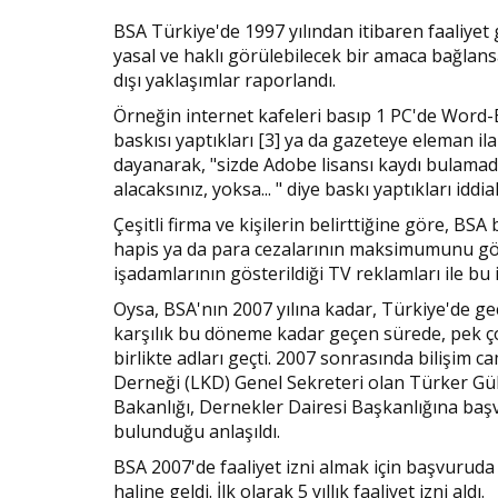
BSA Türkiye'de 1997 yılından itibaren faaliyet g
yasal ve haklı görülebilecek bir amaca bağlan
dışı yaklaşımlar raporlandı.
Örneğin internet kafeleri basıp 1 PC'de Word-Ex
baskısı yaptıkları [3] ya da gazeteye eleman il
dayanarak, "sizde Adobe lisansı kaydı bulamad
alacaksınız, yoksa... " diye baskı yaptıkları iddial
Çeşitli firma ve kişilerin belirttiğine göre, BSA
hapis ya da para cezalarının maksimumunu göst
işadamlarının gösterildiği TV reklamları ile bu i
Oysa, BSA'nın 2007 yılına kadar, Türkiye'de geçe
karşılık bu döneme kadar geçen sürede, pek çok
birlikte adları geçti. 2007 sonrasında bilişim c
Derneği (LKD) Genel Sekreteri olan Türker Gül
Bakanlığı, Dernekler Dairesi Başkanlığına başvu
bulunduğu anlaşıldı.
BSA 2007'de faaliyet izni almak için başvuruda
haline geldi. İlk olarak 5 yıllık faaliyet izni aldı.