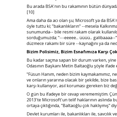
Bu arada BSA'nın bu rakamının bütün dünyada 2
[10]
Ama daha da acı olan şu; Microsoft ya da BSA'
öyle tuttu ki; "bakanlıkların" --mesela Kalkın
sunumunda-- bile resmi rakam olarak kullanıl
sorduğumuzda; "---eeeee... üüüü... galibaaaa--" 
düzmece rakamı bir süre --kaynağını ya da ned
Bizim Polisimiz, Bizim Esnafımıza Karşı Ço
Bu kadar saçma sapan bir durum varken, yine a
Odasının Başkanı Metin Baltaoğlu şöyle ifade 
"Füsun Hanım, neden bizim kaymakamımız, nede
ve onların yararına olacak bir şekilde, bize ba
karşı kullanıyor, asıl koruması gereken biz deği
O gün bu ifadeye bir cevap verememiştim. Çün
2013'te Microsoft'un telif haklarının aslında 
ortaya çıktığında, "Baltaoğlu çok haklıymış"
Devlet kurumları ile, bakanlıkları ile, savcılık 