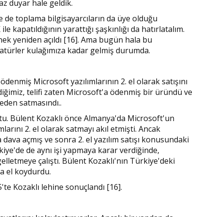
az duyar hale geldik.
 ve de toplama bilgisayarcıların da üye olduğu
 kapatıldığının yarattığı şaşkınlığı da hatırlatalım.
rnek yeniden açıldı [16]. Ama bugün hala bu
vatürler kulağımıza kadar gelmiş durumda.
ifi ödenmiş Microsoft yazılımlarının 2. el olarak satışını
diğimiz, telifi zaten Microsoft'a ödenmiş bir üründü ve
eden satmasındı..
. Bülent Kozaklı önce Almanya'da Microsoft'un
larını 2. el olarak satmayı akıl etmişti. Ancak
a dava açmış ve sonra 2. el yazılım satışı konusundaki
iye'de de aynı işi yapmaya karar verdiğinde,
gelletmeye çalıştı. Bülent Kozaklı'nın Türkiye'deki
na el koydurdu.
5'te Kozaklı lehine sonuçlandı [16].