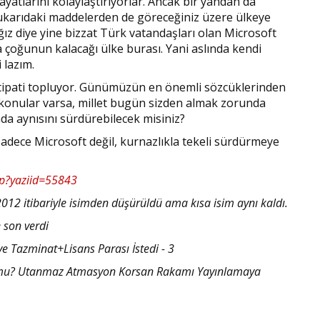
ayatlarını kolaylaştırıyorlar. Ancak bir yandan da
 yukarıdaki maddelerden de göreceğiniz üzere ülkeye
ğız diye yine bizzat Türk vatandaşları olan Microsoft
a çoğunun kalacağı ülke burası. Yani aslında kendi
 lazım.
antipati topluyor. Günümüzün en önemli sözcüklerinden
uz konular varsa, millet bugün sizden almak zorunda
nda aynısını sürdürebilecek misiniz?
adece Microsoft değil, kurnazlıkla tekeli sürdürmeye
hp?yaziid=55843
2012 itibariyle isimden düşürüldü ama kısa isim aynı kaldı.
e son verdi
ve Tazminat+Lisans Parası İstedi - 3
or mu? Utanmaz Atmasyon Korsan Rakamı Yayınlamaya