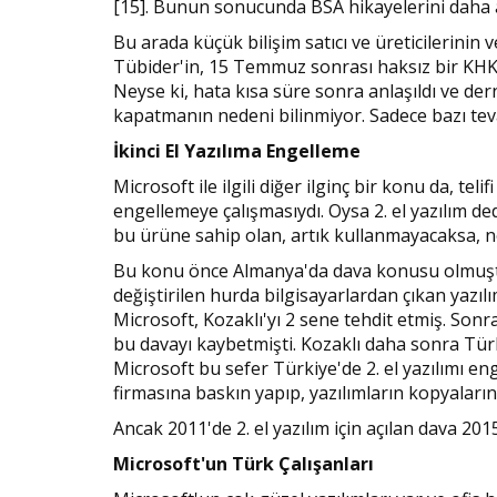
[15]. Bunun sonucunda BSA hikayelerini daha 
Bu arada küçük bilişim satıcı ve üreticilerinin
Tübider'in, 15 Temmuz sonrası haksız bir KHK ile
Neyse ki, hata kısa süre sonra anlaşıldı ve de
kapatmanın nedeni bilinmiyor. Sadece bazı te
İkinci El Yazılıma Engelleme
Microsoft ile ilgili diğer ilginç bir konu da, tel
engellemeye çalışmasıydı. Oysa 2. el yazılım de
bu ürüne sahip olan, artık kullanmayacaksa, n
Bu konu önce Almanya'da dava konusu olmuştu
değiştirilen hurda bilgisayarlardan çıkan yazılım
Microsoft, Kozaklı'yı 2 sene tehdit etmiş. Sonr
bu davayı kaybetmişti. Kozaklı daha sonra Türk
Microsoft bu sefer Türkiye'de 2. el yazılımı en
firmasına baskın yapıp, yazılımların kopyaları
Ancak 2011'de 2. el yazılım için açılan dava 201
Microsoft'un Türk Çalışanları