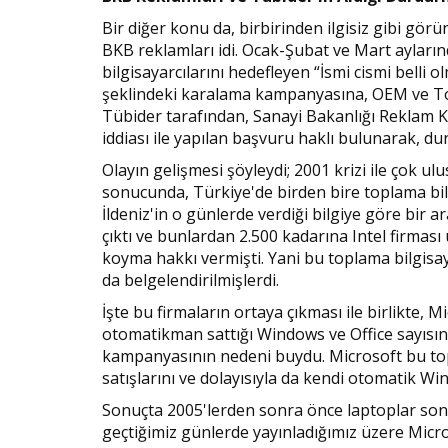
Bir diğer konu da, birbirinden ilgisiz gibi gör
BKB reklamları idi. Ocak-Şubat ve Mart ayların
bilgisayarcılarını hedefleyen “İsmi cismi belli 
şeklindeki karalama kampanyasına, OEM ve Top
Tübider tarafından, Sanayi Bakanlığı Reklam Ku
iddiası ile yapılan başvuru haklı bulunarak, du
Olayın gelişmesi şöyleydi; 2001 krizi ile çok ul
sonucunda, Türkiye'de birden bire toplama bilgi
İldeniz'in o günlerde verdiği bilgiye göre bir a
çıktı ve bunlardan 2.500 kadarına Intel firması
koyma hakkı vermişti. Yani bu toplama bilgisaya
da belgelendirilmişlerdi.
İşte bu firmaların ortaya çıkması ile birlikte, M
otomatikman sattığı Windows ve Office sayısın
kampanyasının nedeni buydu. Microsoft bu topl
satışlarını ve dolayısıyla da kendi otomatik Wi
Sonuçta 2005'lerden sonra önce laptoplar sonra
geçtiğimiz günlerde yayınladığımız üzere Micro