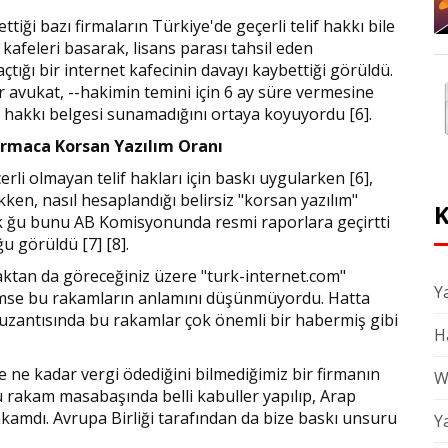
ttiği bazı firmaların Türkiye'de geçerli telif hakkı bile
kafeleri basarak, lisans parası tahsil eden
tığı bir internet kafecinin davayı kaybettiği görüldü.
 avukat, --hakimin temini için 6 ay süre vermesine
if hakkı belgesi sunamadığını ortaya koyuyordu [6].
rmaca Korsan Yazılım Oranı
rli olmayan telif hakları için baskı uygularken [6],
kken, nasıl hesaplandığı belirsiz "korsan yazılım"
K
ik ğu bunu AB Komisyonunda resmi raporlara geçirtti
u görüldü [7] [8].
naktan da göreceğiniz üzere "turk-internet.com"
Ya
imse bu rakamların anlamını düşünmüyordu. Hatta
 uzantısında bu rakamlar çok önemli bir habermiş gibi
H
e ne kadar vergi ödediğini bilmediğimiz bir firmanın
W
u rakam masabaşında belli kabuller yapılıp, Arap
 rakamdı. Avrupa Birliği tarafından da bize baskı unsuru
Y