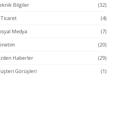
eknik Bilgiler
(32)
-Ticaret
(4)
osyal Medya
(7)
önetim
(20)
izden Haberler
(29)
üşteri Görüşleri
(1)