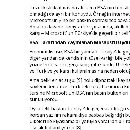
Tüzel kişlilik almasına aldı ama BSA'nın temsil e
olmadığı da ayrı bir konuydu. Örneğin internet 
Microsoft'un yine bir baskın sonrasında dava aç
Ama bu davanın temyiz duruşmasında, akıllı bir
karşı-- Microsoft'un Türkiye'de geçerli bir tel
BSA Tarafından Yayınlanan Masaüstü Uydu
En önemlisi ise, BSA bir yandan Türkiye'de geçe
diğer yandan da kendisinin tüzel varlığı bile yo
yüzdelerini sanki gerçekmiş gibi sundu. Üstel
ve Türkiye'ye karşı kullanılmasına neden olduğ
Ama belki en acısı şu; [9] nolu dipnottaki kay
söylemeden önce, Türk teknoloji basınında k
tersine Microsoft'un-BSA'nın basın bültenleri
sunuluyordu.
Oysa telif hakları Türkiye'de geçersiz olduğu v
korsan yazılım rakamı diye basbas bağırdığı b
ülkeleri ile kıyaslamalar yoluyla yaratılan bir
olarak kullanılıyordu [8].