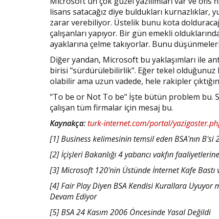
Microsoft'un çok güzel yazılımları var ve ofis h
lisans satacağız diye buldukları kurnazlıklar,
zarar verebiliyor. Üstelik bunu kota dolduraca
çalışanları yapıyor. Bir gün emekli olduklarınd
ayaklarına çelme takıyorlar. Bunu düşünmeleri
Diğer yandan, Microsoft bu yaklaşımları ile 
birisi "sürdürülebilirlik". Eğer tekel olduğun
olabilir ama uzun vadede, hele rakipler çıktığı
"To be or Not To be" İşte bütün problem bu. S
çalışan tüm firmalar için mesaj bu.
Kaynakça:
turk-internet.com/portal/yazigoster.p
[1] Business kelimesinin temsil eden BSA'nın B'si 
[2] İçişleri Bakanlığı 4 yabancı vakfın faaliyetlerin
[3] Microsoft 120'nin Üstünde İnternet Kafe Bastı 
[4] Fair Play Diyen BSA Kendisi Kurallara Uyuy
Devam Ediyor
[5] BSA 24 Kasım 2006 Öncesinde Yasal Değildi