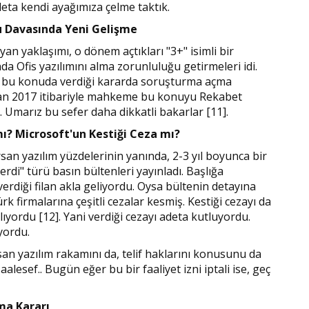
eta kendi ayağımıza çelme taktık.
u Davasında Yeni Gelişme
n yaklaşımı, o dönem açtıkları "3+" isimli bir
 Ofis yazılımını alma zorunluluğu getirmeleri idi.
mu bu konuda verdiği kararda soruşturma açma
isan 2017 itibariyle mahkeme bu konuyu Rekabet
arız bu sefer daha dikkatli bakarlar [11].
mı? Microsoft'un Kestiği Ceza mı?
n yazılım yüzdelerinin yanında, 2-3 yıl boyunca bir
rdi" türü basın bültenleri yayınladı. Başlığa
verdiği filan akla geliyordu. Oysa bültenin detayına
 firmalarına çeşitli cezalar kesmiş. Kestiği cezayı da
nlıyordu [12]. Yani verdiği cezayı adeta kutluyordu.
yordu.
an yazılım rakamını da, telif haklarını konusunu da
alesef.. Bugün eğer bu bir faaliyet izni iptali ise, geç
ma Kararı