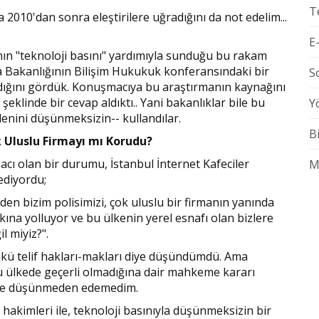
T
010'dan sonra eleştirilere uğradığını da not edelim...
E
nın "teknoloji basını" yardımıyla sunduğu bu rakam
ma Bakanlığının Bilişim Hukukuk konferansındaki bir
S
dığını gördük. Konuşmacıya bu araştırmanın kaynağını
şeklinde bir cevap aldıktı.. Yani bakanlıklar bile bu
Y
enini düşünmeksizin-- kullandılar.
B
k Uluslu Firmayı mı Korudu?
cı olan bir durumu, İstanbul İnternet Kafeciler
M
ediyordu;
n bizim polisimizi, çok uluslu bir firmanın yanında
skına yolluyor ve bu ülkenin yerel esnafı olan bizlere
l miyiz?".
kü telif hakları-makları diye düşündümdü. Ama
bu ülkede geçerli olmadığına dair mahkeme kararı
 diye düşünmeden edemedim.
ve hakimleri ile, teknoloji basınıyla düşünmeksizin bir