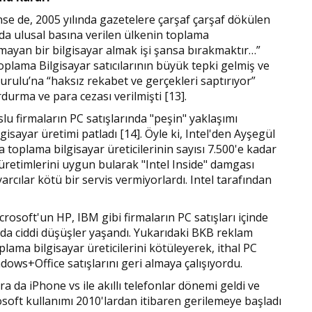
ünse de, 2005 yılında gazetelere çarşaf çarşaf dökülen
da ulusal basına verilen ülkenin toplama
olmayan bir bilgisayar almak işi şansa bırakmaktır…”
lama Bilgisayar satıcılarının büyük tepki gelmiş ve
rulu’na “haksız rekabet ve gerçekleri saptırıyor”
rdurma ve para cezası verilmişti [13].
uslu firmaların PC satışlarında "peşin" yaklaşımı
sayar üretimi patladı [14]. Öyle ki, Intel'den Ayşegül
ra toplama bilgisayar üreticilerinin sayısı 7.500'e kadar
 üretimlerini uygun bularak "Intel Inside" damgası
rcılar kötü bir servis vermiyorlardı. Intel tarafından
icrosoft'un HP, IBM gibi firmaların PC satışları içinde
da ciddi düşüşler yaşandı. Yukarıdaki BKB reklam
ama bilgisayar üreticilerini kötüleyerek, ithal PC
ndows+Office satışlarını geri almaya çalışıyordu.
 da iPhone vs ile akıllı telefonlar dönemi geldi ve
soft kullanımı 2010'lardan itibaren gerilemeye başladı