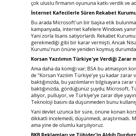
çok uluslu firmanın oyununa katkı verdik ve ad
İnternet Kafecilerle Süren Rekabet Kurum
Bu arada Microsoft'un bir başka etik bulunmaya
kampanyada, internet kafelere Windows yanında
Yani zorla lisans satıyorlardı. Rekabet Kuru
gerekmediği gibi bir karar vermişti. Ancak N
Kurumu'nun önüne yeniden koymuş durumda. Um
Korsan Yazılımın Türkiye'ye Verdiği Zarar 
Ama daha da komiği var; BSA bu atmasyon korsa
de "Korsan Yazılım Türkiye'ye şu kadar zarar ve
baktığınızda, bu yazılımların bilgisayara zarar 
baktığınızda, gördüğünüz şuydu; Microsoft, Türk
allıyor, pulluyor, ve Türkiye'ye zarar diye yayı
Teknoloji basını da düşünmeden bunu kullanı
Yani devlet uzunca bir süre, önüne konan kors
dikkatli incelemedi, düşünmedi, araştırmadı.. Ma
ama yine de olumlu karşılıyoruz.
BKB Reklamları ve Tübider'in Aldığı Durdur