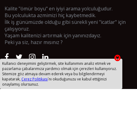
Kalite "ömür boyu" en iyiyi arama yolculuğudur.
Bu yolculukta azmimizi hiç kaybetmedik.
İlk iş günümüzde olduğu gibi sürekli yeni "icatlar" için
çalışıyoruz.
Yaşam kalitenizi artırmak için yanınızdayız.
Peki ya siz, hazır mısınız ?
Kullanıcı deneyimini geliştirmek, site kullanımını analiz etmek ve
pazarlama çabalarımıza yardımcı olmak için çerezleri kullanıyoruz.
Sitemize göz atmaya devam ederek veya bu bilgilendirmeyi
Uzak Bağlantı Yazılımı
kapatarak,
Çerez Politikası
`nı okuduğunuzu ve kabul ettiğinizi
onaylamış olursunuz.
Taslaklar
Kişisel Verilerin İşlenmesi ve Korunması
Sanal Yazılım RSS
Site Haritası (XML)