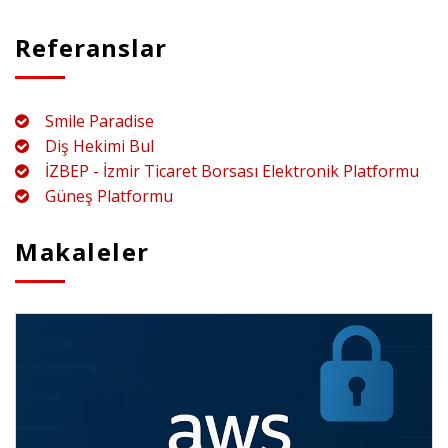
Referanslar
Smile Paradise
Diş Hekimi Bul
İZBEP - İzmir Ticaret Borsası Elektronik Platformu
Güneş Platformu
Makaleler