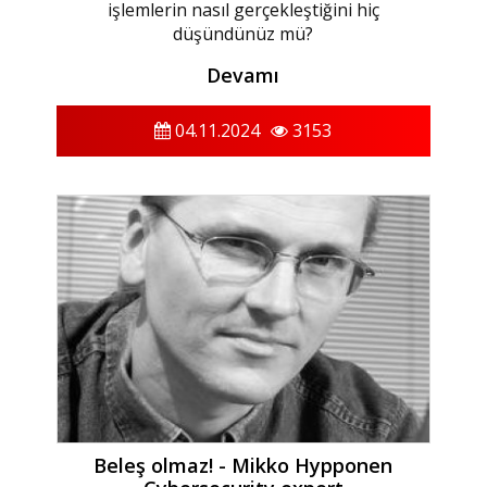
işlemlerin nasıl gerçekleştiğini hiç
düşündünüz mü?
Devamı
04.11.2024
3153
Beleş olmaz! - Mikko Hypponen