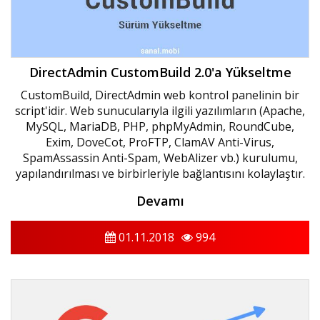
DirectAdmin CustomBuild 2.0'a Yükseltme
CustomBuild, DirectAdmin web kontrol panelinin bir
script'idir. Web sunucularıyla ilgili yazılımların (Apache,
MySQL, MariaDB, PHP, phpMyAdmin, RoundCube,
Exim, DoveCot, ProFTP, ClamAV Anti-Virus,
SpamAssassin Anti-Spam, WebAlizer vb.) kurulumu,
yapılandırılması ve birbirleriyle bağlantısını kolaylaştır.
Devamı
01.11.2018
994