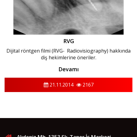
RVG
Dijital röntgen filmi (RVG- Radiovisiography) hakkında
diş hekimlerine öneriler.
Devamı
21.11.2014
2167
Akdeniz Mh. 1353 Sk. Taner İş Merkezi