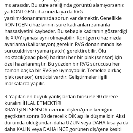
ms arasıdır. Bu süre aralığında görüntü alamıyorsanız
ya RÖNTGEN cihazınızda ya da RVG
yazılım/donanımınızda sorun var demektir. Genellikle
RÖNTGEN cihazlarının süre kadranları zamanla
hassasiyetini kaybeder. Bu sebeple kadranın gösterdiği
ile XRAY ışıması aynı olmayabilir. Röntgen cihazınızda
ayarlama (kalibrasyon) gerekir. RVG donanımında ise
sürücü(driver) yama (patch) gerektirebilir. Ölü
noktacık(dead pixel) haritası her bir plak (sensor) için
özel hazırlanmıştır. Bu yüzden bir RVG sürücüsü her
zaman başka bir RVG'ye uymayabilir. Temelde birkaç
plak (sensor) üreticisi vardır. Geliştirmeler ilgili
markalarca yapılır.
3. Yapılan en büyük yanlışlardan birisi ise 90 derece
kuralını İHLAL ETMEKTİR!
XRAY IŞINI SENSOR üzerine dişleri/çene kemiğini
geçtikten sonra 90 derecelik DİK açı ile düşmelidir. Aksi
durumda olduğundan daha UZUN veya DAHA kısa ya da
daha KALIN veya DAHA İNCE görünen diş/çene kesiti