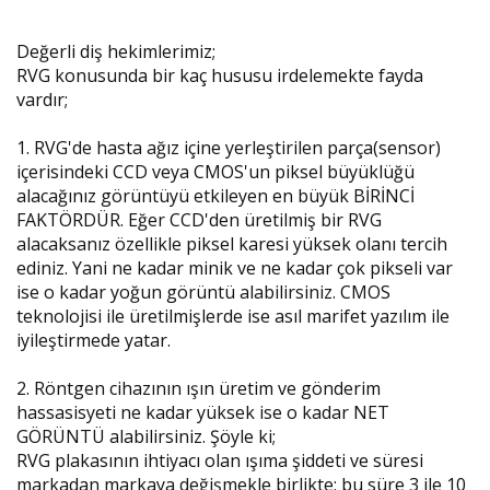
Değerli diş hekimlerimiz;
RVG konusunda bir kaç hususu irdelemekte fayda
vardır;
1. RVG'de hasta ağız içine yerleştirilen parça(sensor)
içerisindeki CCD veya CMOS'un piksel büyüklüğü
alacağınız görüntüyü etkileyen en büyük BİRİNCİ
FAKTÖRDÜR. Eğer CCD'den üretilmiş bir RVG
alacaksanız özellikle piksel karesi yüksek olanı tercih
ediniz. Yani ne kadar minik ve ne kadar çok pikseli var
ise o kadar yoğun görüntü alabilirsiniz. CMOS
teknolojisi ile üretilmişlerde ise asıl marifet yazılım ile
iyileştirmede yatar.
2. Röntgen cihazının ışın üretim ve gönderim
hassasisyeti ne kadar yüksek ise o kadar NET
GÖRÜNTÜ alabilirsiniz. Şöyle ki;
RVG plakasının ihtiyacı olan ışıma şiddeti ve süresi
markadan markaya değişmekle birlikte; bu süre 3 ile 10