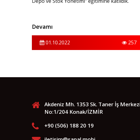
Depo ve Stok Yönetimi" eğitimine katıldık.
Devamı
01.10.2022
257
Akdeniz Mh. 1353 Sk. Taner İş Merkez
No:1/204 Konak/İZMİR
+90 (506) 188 20 19
iletisim@sanal.mobi