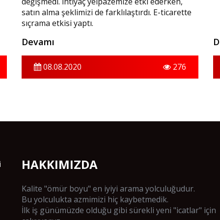
değişmedi. İhtiyaç yelpazemize etki ederken,
satın alma şeklimizi de farklılaştırdı. E-ticarette
sıçrama etkisi yaptı.
Devamı
D
08.08.2020
276
HAKKIMIZDA
i
Kalite "ömür boyu" en iyiyi arama yolculuğudur.
Bu yolculukta azmimizi hiç kaybetmedik.
İlk iş günümüzde olduğu gibi sürekli yeni "icatlar" için