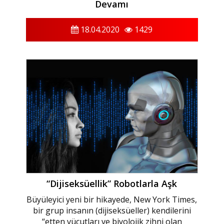
Devamı
18.04.2020
1429
“Dijiseksüellik” Robotlarla Aşk
Büyüleyici yeni bir hikayede, New York Times,
bir grup insanın (dijiseksüeller) kendilerini
“etten vücutları ve biyolojik zihni olan