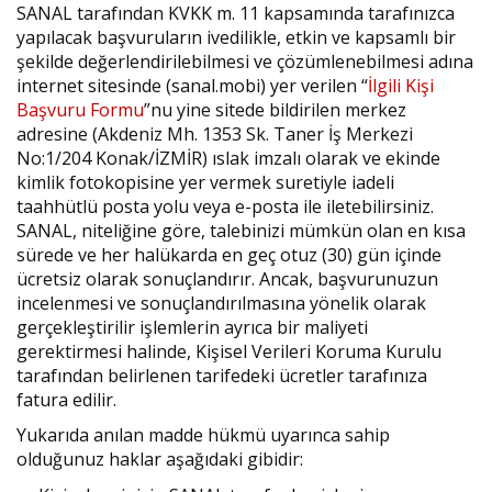
SANAL tarafından KVKK m. 11 kapsamında tarafınızca
yapılacak başvuruların ivedilikle, etkin ve kapsamlı bir
şekilde değerlendirilebilmesi ve çözümlenebilmesi adına
internet sitesinde (sanal.mobi) yer verilen “
İlgili Kişi
Başvuru Formu
”nu yine sitede bildirilen merkez
adresine (Akdeniz Mh. 1353 Sk. Taner İş Merkezi
No:1/204 Konak/İZMİR) ıslak imzalı olarak ve ekinde
kimlik fotokopisine yer vermek suretiyle iadeli
taahhütlü posta yolu veya e-posta ile iletebilirsiniz.
SANAL, niteliğine göre, talebinizi mümkün olan en kısa
sürede ve her halükarda en geç otuz (30) gün içinde
ücretsiz olarak sonuçlandırır. Ancak, başvurunuzun
incelenmesi ve sonuçlandırılmasına yönelik olarak
gerçekleştirilir işlemlerin ayrıca bir maliyeti
gerektirmesi halinde, Kişisel Verileri Koruma Kurulu
tarafından belirlenen tarifedeki ücretler tarafınıza
fatura edilir.
Yukarıda anılan madde hükmü uyarınca sahip
olduğunuz haklar aşağıdaki gibidir: