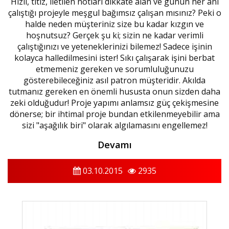
Hızlı, titiz, iletilen notları dikkate alan ve günün her anı
çalıştığı projeyle meşgul bağımsız çalışan mısınız? Peki o
halde neden müşteriniz size bu kadar kızgın ve
hoşnutsuz? Gerçek şu ki; sizin ne kadar verimli
çalıştığınızı ve yeteneklerinizi bilemez! Sadece işinin
kolayca halledilmesini ister! Sıkı çalışarak işini berbat
etmemeniz gereken ve sorumluluğunuzu
gösterebileceğiniz asıl patron müşteridir. Akılda
tutmanız gereken en önemli hususta onun sizden daha
zeki olduğudur! Proje yapımı anlamsız güç çekişmesine
dönerse; bir ihtimal proje bundan etkilenmeyebilir ama
sizi "aşağılık biri" olarak algılamasını engellemez!
Devamı
03.10.2015
2935