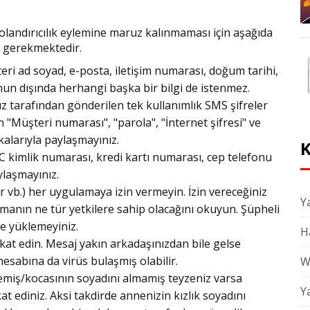
landırıcılık eylemine maruz kalınmaması için aşağıda
i gerekmektedir.
ri ad soyad, e-posta, iletişim numarası, doğum tarihi,
un dışında herhangi başka bir bilgi de istenmez.
ız tarafından gönderilen tek kullanımlık SMS şifreler
çin "Müşteri numarası", "parola", "İnternet şifresi" ve
şkalarıyla paylaşmayınız.
K
 kimlik numarası, kredi kartı numarası, cep telefonu
ylaşmayınız.
 vb.) her uygulamaya izin vermeyin. İzin vereceğiniz
Ya
ın ne tür yetkilere sahip olacağını okuyun. Şüpheli
e yüklemeyiniz.
H
kkat edin. Mesaj yakın arkadaşınızdan bile gelse
hesabına da virüs bulaşmış olabilir.
W
memiş/kocasının soyadını almamış teyzeniz varsa
Y
at ediniz. Aksi takdirde annenizin kızlık soyadını