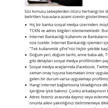
Söz konusu sebeplerden ötürü herhangi bir do
belirtilen hususlara azami özenin gösterilmes
Hiç bir banka sosyal medya üzerinden; müşte
TCKN ve adres bilgileri istememektedir. Bun
İnternet Bankacılığı kullanımı ve Bankaların
size özeldir. İnternet Bankacılığı işlemleri i
"Tek kullanımlık şifre"nizi hiçbir şekilde ba
Doğum yeri, doğum tarihi, anne baba adı, TC
gibi detayları sosyal medya profilinizden pa
Sosyal medya araçlarında (Facebook, Twitter
zaman onay tuşuna basmadan önce uygulaman
gelen bir durum varsa uygulamayı profiliniz
Hangi internet bağlantısına tıkladığınıza di
içeriğine iyice bakınız. Çünkü arkadaşınızın 
Adres listeniz arasında dayınız veya evlen
onunla ailevi yakınlığınızı belirtmemeye dikk