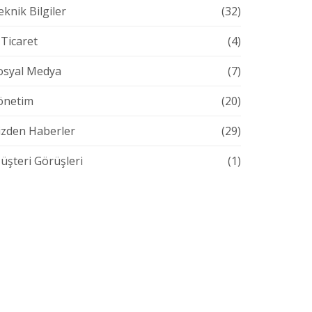
eknik Bilgiler
(32)
-Ticaret
(4)
osyal Medya
(7)
önetim
(20)
izden Haberler
(29)
üşteri Görüşleri
(1)