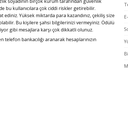
ızlık soyadının birçok kurum tarafından güvenlik
T
bu kullanıcılara çok ciddi riskler getirebilir.
t ediniz. Yüksek miktarda para kazandınız, çekiliş size
E
olabilir. Bu kişilere şahsi bilgilerinizi vermeyiniz. Ödülü
S
or gibi mesajlara karşı çok dikkatli olunuz.
en telefon bankacılığı aranarak hesaplarınızın
Y
B
M