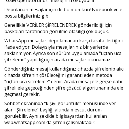
"GSM operatörünüz" mesajınızı okuyabilir.
Depolanan mesajlar için de bu mümkün! Facebook ve e-
posta bilgileriniz gibi.
Genellikle VERİLER ŞİFRELENEREK gönderildiği için
başkaları tarafından görülme olasılığı çok düşük.
WhatsApp mesajları depolamadan karşı tarafa ilettiğini
ifade ediyor. Dolayısıyla mesajlarınız bir yerlerde
saklanmıyor. Ayrıca son sürüm uygulamada "uçtan uca
şifreleme" yapıldığı için arada mesajlar okunamaz.
Gönderdiğiniz mesaj kullandığınız cihazda şifrelenip alıcı
cihazda şifrenin çözüleceğini garanti eden metoda
"uçtan uca şifreleme" denir. Arada mesaj ele geçse dahi
şifreli ele geçeceğinden şifre çözücü algoritmanında ele
geçmesi gerekir.
Sohbet ekranında "kişiyi görüntüle" menüsünde yer
alan "Şifreleme" başlığı altında mevcut durum
görülebilir. Aynı şekilde bilgisayardan kullanılan
web.whatsapp.com da şifreli çalışmaktadır.