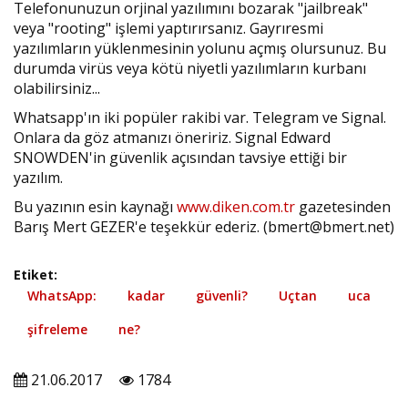
Telefonunuzun orjinal yazılımını bozarak "jailbreak"
veya "rooting" işlemi yaptırırsanız. Gayrıresmi
yazılımların yüklenmesinin yolunu açmış olursunuz. Bu
durumda virüs veya kötü niyetli yazılımların kurbanı
olabilirsiniz...
Whatsapp'ın iki popüler rakibi var. Telegram ve Signal.
Onlara da göz atmanızı öneririz. Signal Edward
SNOWDEN'in güvenlik açısından tavsiye ettiği bir
yazılım.
Bu yazının esin kaynağı
www.diken.com.tr
gazetesinden
Barış Mert GEZER'e teşekkür ederiz. (
bmert@bmert.net
)
Etiket:
WhatsApp:
kadar
güvenli?
Uçtan
uca
şifreleme
ne?
21.06.2017
1784