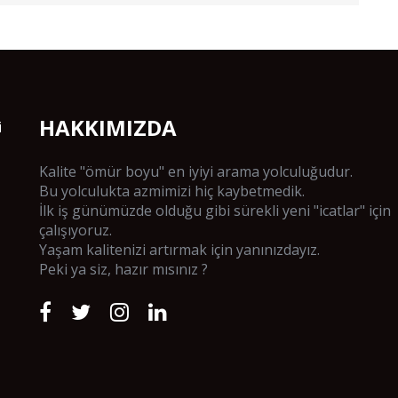
HAKKIMIZDA
i
Kalite "ömür boyu" en iyiyi arama yolculuğudur.
Bu yolculukta azmimizi hiç kaybetmedik.
İlk iş günümüzde olduğu gibi sürekli yeni "icatlar" için
çalışıyoruz.
Yaşam kalitenizi artırmak için yanınızdayız.
Peki ya siz, hazır mısınız ?