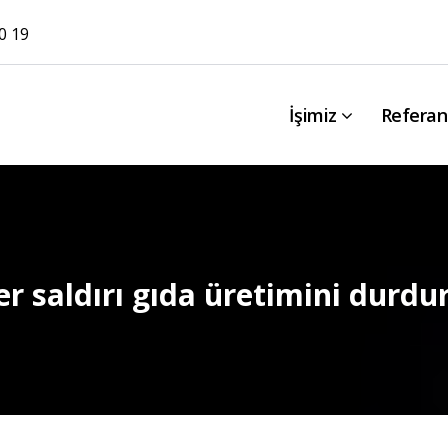
0 19
İşimiz
Referan
er saldırı gıda üretimini durdu