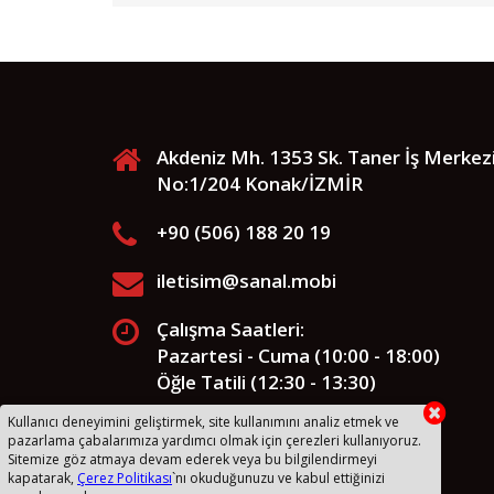
Akdeniz Mh. 1353 Sk. Taner İş Merkez
No:1/204 Konak/İZMİR
+90 (506) 188 20 19
iletisim@sanal.mobi
Çalışma Saatleri:
Pazartesi - Cuma (10:00 - 18:00)
Öğle Tatili (12:30 - 13:30)
Kullanıcı deneyimini geliştirmek, site kullanımını analiz etmek ve
pazarlama çabalarımıza yardımcı olmak için çerezleri kullanıyoruz.
Sitemize göz atmaya devam ederek veya bu bilgilendirmeyi
kapatarak,
Çerez Politikası
`nı okuduğunuzu ve kabul ettiğinizi