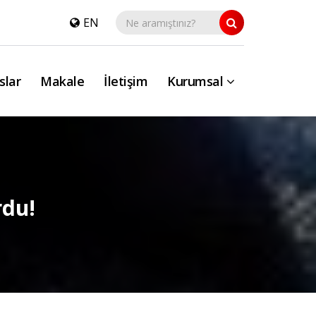
EN
slar
Makale
İletişim
Kurumsal
rdu!