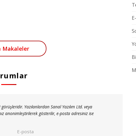
T
E
S
Y
 Makaleler
B
M
rumlar
 görüşleridir. Yazılanlardan Sanal Yazılım Ltd. veya
nonimleştirilerek gösterilir, e-posta adresiniz ise