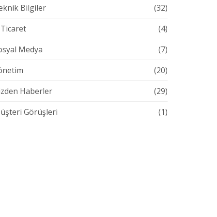
eknik Bilgiler
(32)
-Ticaret
(4)
osyal Medya
(7)
önetim
(20)
izden Haberler
(29)
üşteri Görüşleri
(1)