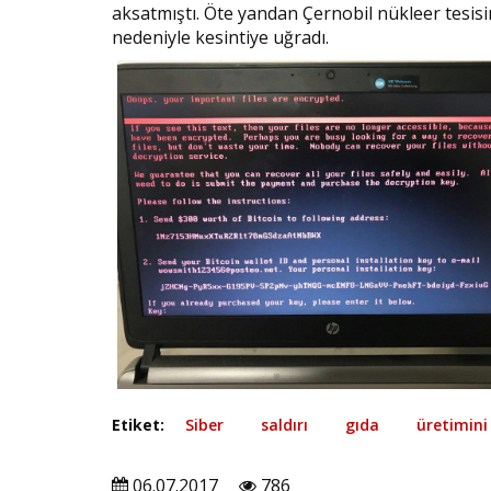
aksatmıştı. Öte yandan Çernobil nükleer tesisi
nedeniyle kesintiye uğradı.
Etiket:
Siber
saldırı
gıda
üretimini
06.07.2017
786