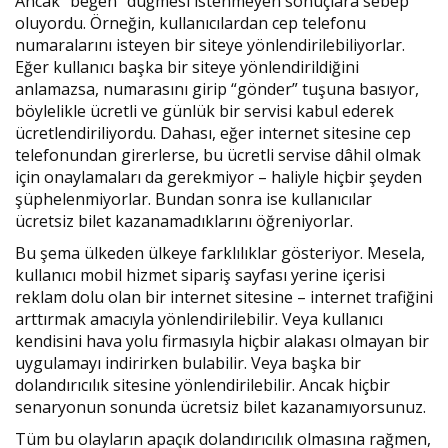
Ancak “beğen” düğmesi istenmeyen sonuçlara sebep
oluyordu. Örneğin, kullanıcılardan cep telefonu
numaralarını isteyen bir siteye yönlendirilebiliyorlar.
Eğer kullanıcı başka bir siteye yönlendirildiğini
anlamazsa, numarasını girip “gönder” tuşuna basıyor,
böylelikle ücretli ve günlük bir servisi kabul ederek
ücretlendiriliyordu. Dahası, eğer internet sitesine cep
telefonundan girerlerse, bu ücretli servise dâhil olmak
için onaylamaları da gerekmiyor – haliyle hiçbir şeyden
şüphelenmiyorlar. Bundan sonra ise kullanıcılar
ücretsiz bilet kazanamadıklarını öğreniyorlar.
Bu şema ülkeden ülkeye farklılıklar gösteriyor. Mesela,
kullanıcı mobil hizmet sipariş sayfası yerine içerisi
reklam dolu olan bir internet sitesine – internet trafiğini
arttırmak amacıyla yönlendirilebilir. Veya kullanıcı
kendisini hava yolu firmasıyla hiçbir alakası olmayan bir
uygulamayı indirirken bulabilir. Veya başka bir
dolandırıcılık sitesine yönlendirilebilir. Ancak hiçbir
senaryonun sonunda ücretsiz bilet kazanamıyorsunuz.
Tüm bu olayların apaçık dolandırıcılık olmasına rağmen,