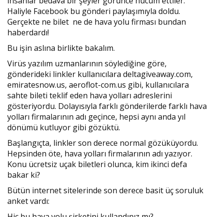
İnsanlar bedava bir şeyler görünce hücum ettiler.
Haliyle Facebook bu gönderi paylaşımıyla doldu.
Gerçekte ne bilet ne de hava yolu firması bundan
haberdardı!
Bu işin aslına birlikte bakalım.
Virüs yazılım uzmanlarının söylediğine göre,
gönderideki linkler kullanıcılara deltagiveaway.com,
emiratesnow.us, aeroflot-com.us gibi, kullanıcılara
sahte bileti teklif eden hava yolları adreslerini
gösteriyordu. Dolayısıyla farklı gönderilerde farklı hava
yolları firmalarının adı geçince, hepsi aynı anda yıl
dönümü kutluyor gibi gözüktü.
Başlangıçta, linkler son derece normal gözüküyordu.
Hepsinden öte, hava yolları firmalarının adı yazıyor.
Konu ücretsiz uçak biletleri olunca, kim ikinci defa
bakar ki?
Bütün internet sitelerinde son derece basit üç soruluk
anket vardı:
Hiç bu hava yolu şirketini kullandınız mı?