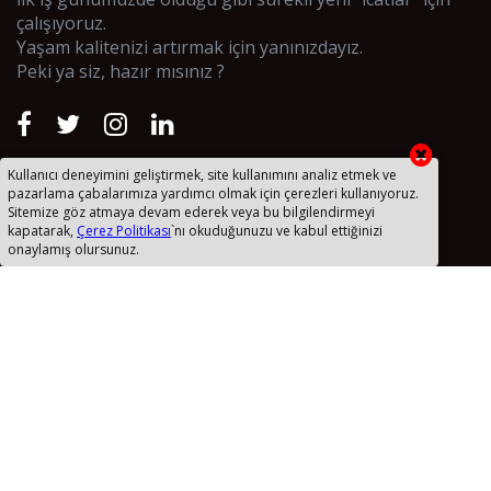
çalışıyoruz.
Yaşam kalitenizi artırmak için yanınızdayız.
Peki ya siz, hazır mısınız ?
Kullanıcı deneyimini geliştirmek, site kullanımını analiz etmek ve
Uzak Bağlantı Yazılımı
pazarlama çabalarımıza yardımcı olmak için çerezleri kullanıyoruz.
Sitemize göz atmaya devam ederek veya bu bilgilendirmeyi
Taslaklar
kapatarak,
Çerez Politikası
`nı okuduğunuzu ve kabul ettiğinizi
onaylamış olursunuz.
Kişisel Verilerin İşlenmesi ve Korunması
Sanal Yazılım RSS
Site Haritası (XML)
2018 © Sanal Yazılım Ltd