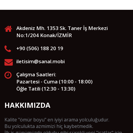
Akdeniz Mh. 1353 Sk. Taner İş Merkezi
No:1/204 Konak/İZMİR
+90 (506) 188 20 19
iletisim@sanal.mobi
Çalışma Saatleri:
Pazartesi - Cuma (10:00 - 18:00)
Öğle Tatili (12:30 - 13:30)
HAKKIMIZDA
Kalite "ömür boyu" en iyiyi arama yolculuğudur.
Bu yolculukta azmimizi hiç kaybetmedik.
İlk iş günümüzde olduğu gibi sürekli yeni "icatlar" için