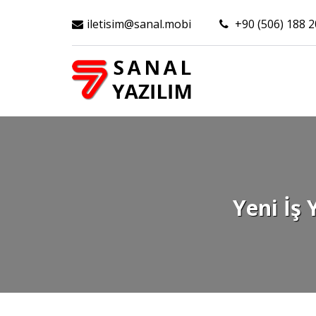
iletisim@sanal.mobi
+90 (506) 188 2
Yeni İş 