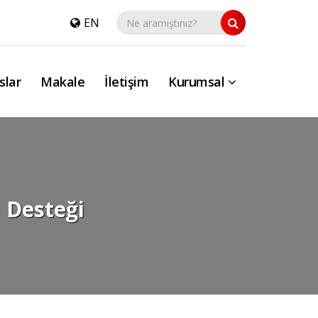
EN
slar
Makale
İletişim
Kurumsal
m Desteği