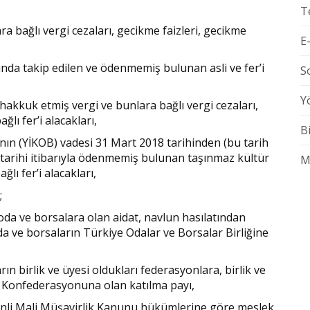
T
ra bağlı vergi cezaları, gecikme faizleri, gecikme
E
mında takip edilen ve ödenmemiş bulunan asli ve fer’i
S
Y
hakkuk etmiş vergi ve bunlara bağlı vergi cezaları,
ğlı fer’i alacakları,
B
nın (YİKOB) vadesi 31 Mart 2018 tarihinden (bu tarih
arihi itibarıyla ödenmemiş bulunan taşınmaz kültür
M
lı fer’i alacakları,
;
 oda ve borsalara olan aidat, navlun hasılatından
oda ve borsaların Türkiye Odalar ve Borsalar Birliğine
rın birlik ve üyesi oldukları federasyonlara, birlik ve
ı Konfederasyonuna olan katılma payı,
inli Mali Müşavirlik Kanunu hükümlerine göre meslek