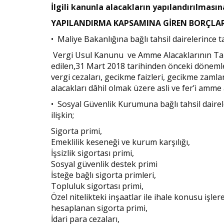
İlgili kanunla alacakların yapılandırılmasın
YAPILANDIRMA KAPSAMINA GİREN BORÇLA
• Maliye Bakanlığına bağlı tahsil dairelerince ta
Vergi Usul Kanunu ve Amme Alacaklarının Ta
edilen,31 Mart 2018 tarihinden önceki döneml
vergi cezaları, gecikme faizleri, gecikme zamlar
alacakları dâhil olmak üzere asli ve fer’i amme
• Sosyal Güvenlik Kurumuna bağlı tahsil dairele
ilişkin;
Sigorta primi,
Emeklilik keseneği ve kurum karşılığı,
İşsizlik sigortası primi,
Sosyal güvenlik destek primi
İsteğe bağlı sigorta primleri,
Topluluk sigortası primi,
Özel nitelikteki inşaatlar ile ihale konusu işlere
hesaplanan sigorta primi,
İdari para cezaları,