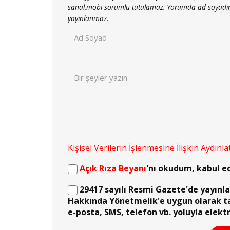
sanal.mobi sorumlu tutulamaz. Yorumda ad-soyadınız a
yayınlanmaz.
Kişisel Verilerin İşlenmesine İlişkin Aydınl
Açık Rıza Beyanı
'nı okudum, kabul e
29417 sayılı Resmi Gazete'de yayınlana
Hakkında Yönetmelik'e uygun olarak t
e-posta, SMS, telefon vb. yoluyla elekt