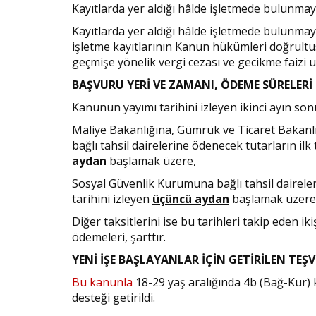
Kayıtlarda yer aldığı hâlde işletmede bulunmay
Kayıtlarda yer aldığı hâlde işletmede bulunmay
işletme kayıtlarının Kanun hükümleri doğrultu
geçmişe yönelik vergi cezası ve gecikme faizi
BAŞVURU YERİ VE ZAMANI, ÖDEME SÜRELER
Kanunun yayımı tarihini izleyen ikinci ayın so
Maliye Bakanlığına, Gümrük ve Ticaret Bakanlığ
bağlı tahsil dairelerine ödenecek tutarların ilk
aydan
başlamak üzere,
Sosyal Güvenlik Kurumuna bağlı tahsil daireler
tarihini izleyen
üçüncü aydan
başlamak üzere
Diğer taksitlerini ise bu tarihleri takip eden i
ödemeleri, şarttır.
YENİ İŞE BAŞLAYANLAR İÇİN GETİRİLEN TEŞV
Bu kanunla
18-29 yaş aralığında 4b (Bağ-Kur) k
desteği getirildi.