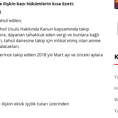
a ilişkin bazı hükümlerin kısa özeti;
R
hsil edilen;
hsil Usulü Hakkında Kanun kapsamında takip
ere, dayanan tahakkuk eden vergi ve bunlara bağlı
ı, tahsil dairesine takip için intikal etmiş olan amme
 alacakları,
rince takip edilen 2018 yılı Mart ayı ve önceki aylara
K
Ya
H
W
 ilişkin eksik işçilik tutarı üzerinden
Y