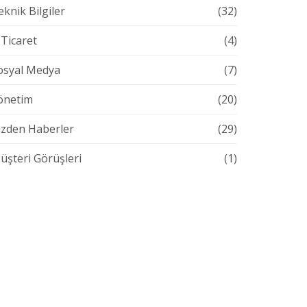
eknik Bilgiler
(32)
-Ticaret
(4)
osyal Medya
(7)
önetim
(20)
izden Haberler
(29)
üşteri Görüşleri
(1)