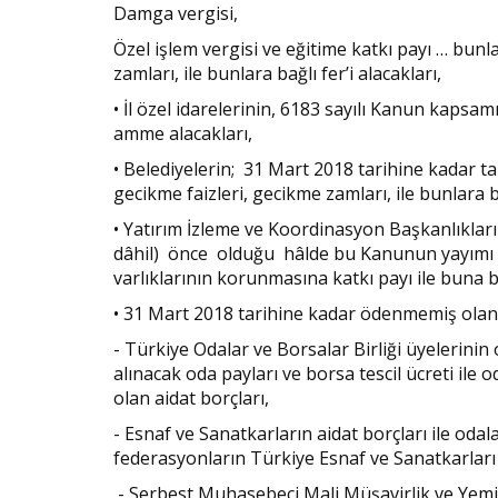
Damga vergisi,
Özel işlem vergisi ve eğitime katkı payı … bunla
zamları, ile bunlara bağlı fer’i alacakları,
• İl özel idarelerinin, 6183 sayılı Kanun kapsa
amme alacakları,
• Belediyelerin; 31 Mart 2018 tarihine kadar ta
gecikme faizleri, gecikme zamları, ile bunlara ba
• Yatırım İzleme ve Koordinasyon Başkanlıkları
dâhil) önce olduğu hâlde bu Kanunun yayımı t
varlıklarının korunmasına katkı payı ile buna bağ
• 31 Mart 2018 tarihine kadar ödenmemiş olan
- Türkiye Odalar ve Borsalar Birliği üyelerinin
alınacak oda payları ve borsa tescil ücreti ile 
olan aidat borçları,
- Esnaf ve Sanatkarların aidat borçları ile odala
federasyonların Türkiye Esnaf ve Sanatkarlar
- Serbest Muhasebeci Mali Müşavirlik ve Yem