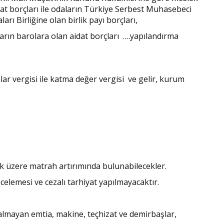
at borçları ile odaların Türkiye Serbest Muhasebeci
rı Birliğine olan birlik payı borçları,
rın barolara olan aidat borçları ….yapılandırma
lar vergisi ile katma değer vergisi ve gelir, kurum
k üzere matrah artırımında bulunabilecekler.
incelemesi ve cezalı tarhiyat yapılmayacaktır.
almayan emtia, makine, teçhizat ve demirbaşlar,