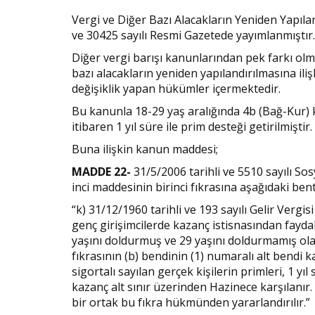
Vergi ve Diğer Bazı Alacakların Yeniden Yapılan
ve 30425 sayılı Resmi Gazetede yayımlanmıştır.
Diğer vergi barışı kanunlarından pek farkı olm
bazı alacakların yeniden yapılandırılmasına ili
değişiklik yapan hükümler içermektedir.
Bu kanunla 18-29 yaş aralığında 4b (Bağ-Kur) 
itibaren 1 yıl süre ile prim desteği getirilmiştir.
Buna ilişkin kanun maddesi;
MADDE 22-
31/5/2006 tarihli ve 5510 sayılı So
inci maddesinin birinci fıkrasına aşağıdaki bent
“k) 31/12/1960 tarihli ve 193 sayılı Gelir Ve
genç girişimcilerde kazanç istisnasından faydal
yaşını doldurmuş ve 29 yaşını doldurmamış ol
fıkrasının (b) bendinin (1) numaralı alt bendi 
sigortalı sayılan gerçek kişilerin primleri, 1 y
kazanç alt sınır üzerinden Hazinece karşılanır. 
bir ortak bu fıkra hükmünden yararlandırılır.”