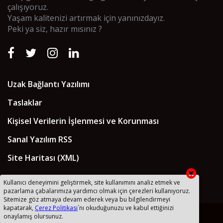
çalışıyoruz.
Yaşam kalitenizi artırmak için yanınızdayız.
Peki ya siz, hazır mısınız ?
Uzak Bağlantı Yazılımı
Taslaklar
Kişisel Verilerin İşlenmesi ve Korunması
Sanal Yazılım RSS
Site Haritası (XML)
Kullanıcı deneyimini geliştirmek, site kullanımını analiz etmek ve
pazarlama çabalarımıza yardımcı olmak için çerezleri kullanıyoruz.
Sitemize göz atmaya devam ederek veya bu bilgilendirmeyi
kapatarak,
Çerez Politikası
`nı okuduğunuzu ve kabul ettiğinizi
2018 © Sanal Yazılım Ltd
onaylamış olursunuz.