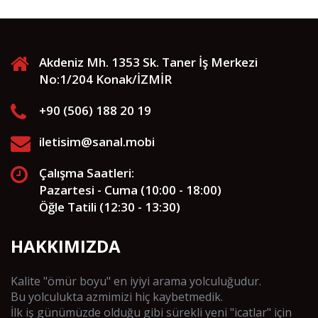
Akdeniz Mh. 1353 Sk. Taner İş Merkezi
No:1/204 Konak/İZMİR
+90 (506) 188 20 19
iletisim@sanal.mobi
Çalışma Saatleri:
Pazartesi - Cuma (10:00 - 18:00)
Öğle Tatili (12:30 - 13:30)
HAKKIMIZDA
Kalite "ömür boyu" en iyiyi arama yolculuğudur.
Bu yolculukta azmimizi hiç kaybetmedik.
İlk iş günümüzde olduğu gibi sürekli yeni "icatlar" için