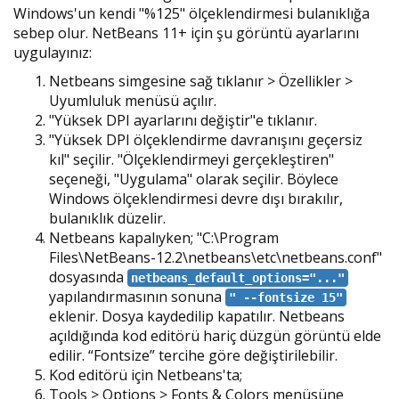
Windows'un kendi "%125" ölçeklendirmesi bulanıklığa
sebep olur. NetBeans 11+ için şu görüntü ayarlarını
uygulayınız:
Netbeans simgesine sağ tıklanır > Özellikler >
Uyumluluk menüsü açılır.
"Yüksek DPI ayarlarını değiştir"e tıklanır.
"Yüksek DPI ölçeklendirme davranışını geçersiz
kıl" seçilir. "Ölçeklendirmeyi gerçekleştiren"
seçeneği, "Uygulama" olarak seçilir. Böylece
Windows ölçeklendirmesi devre dışı bırakılır,
bulanıklık düzelir.
Netbeans kapalıyken; "C:\Program
Files\NetBeans-12.2\netbeans\etc\netbeans.conf"
dosyasında
netbeans_default_options="..."
yapılandırmasının sonuna
" --fontsize 15"
eklenir. Dosya kaydedilip kapatılır. Netbeans
açıldığında kod editörü hariç düzgün görüntü elde
edilir. “Fontsize” tercihe göre değiştirilebilir.
Kod editörü için Netbeans'ta;
Tools > Options > Fonts & Colors menüsüne