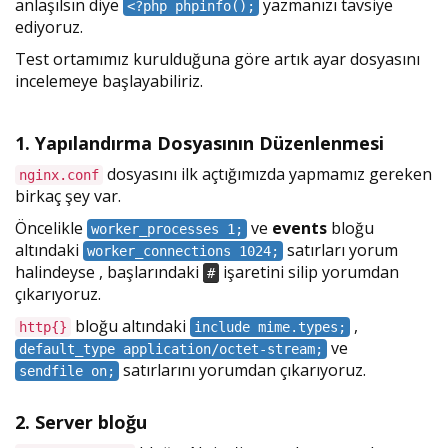
anlaşılsın diye
yazmanızı tavsiye
<?php phpinfo();
ediyoruz.
Test ortamımız kurulduğuna göre artık ayar dosyasını
incelemeye başlayabiliriz.
1. Yapılandırma Dosyasının Düzenlenmesi
dosyasını ilk açtığımızda yapmamız gereken
nginx.conf
birkaç şey var.
Öncelikle
ve
events
bloğu
worker_processes 1;
altındaki
satırları yorum
worker_connections 1024;
halindeyse , başlarındaki
işaretini silip yorumdan
#
çıkarıyoruz.
bloğu altındaki
,
http{}
include mime.types;
ve
default_type application/octet-stream;
satırlarını yorumdan çıkarıyoruz.
sendfile on;
2. Server bloğu