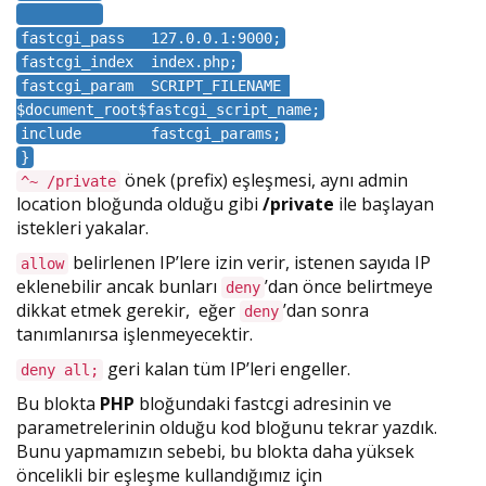
fastcgi_pass 127.0.0.1:9000;
fastcgi_index index.php;
fastcgi_param SCRIPT_FILENAME
$document_root$fastcgi_script_name;
include fastcgi_params;
}
önek (prefix) eşleşmesi, aynı admin
^~ /private
location bloğunda olduğu gibi
/private
ile başlayan
istekleri yakalar.
belirlenen IP’lere izin verir, istenen sayıda IP
allow
eklenebilir ancak bunları
’dan önce belirtmeye
deny
dikkat etmek gerekir, eğer
’dan sonra
deny
tanımlanırsa işlenmeyecektir.
geri kalan tüm IP’leri engeller.
deny all;
Bu blokta
PHP
bloğundaki fastcgi adresinin ve
parametrelerinin olduğu kod bloğunu tekrar yazdık.
Bunu yapmamızın sebebi, bu blokta daha yüksek
öncelikli bir eşleşme kullandığımız için