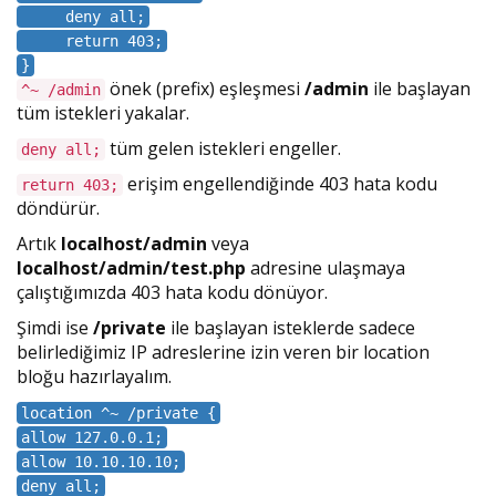
deny all;
return 403;
}
önek (prefix) eşleşmesi
/admin
ile başlayan
^~ /admin
tüm istekleri yakalar.
tüm gelen istekleri engeller.
deny all;
erişim engellendiğinde 403 hata kodu
return 403;
döndürür.
Artık
localhost/admin
veya
localhost/admin/test.php
adresine ulaşmaya
çalıştığımızda 403 hata kodu dönüyor.
Şimdi ise
/private
ile başlayan isteklerde sadece
belirlediğimiz IP adreslerine izin veren bir location
bloğu hazırlayalım.
location ^~ /private {
allow 127.0.0.1;
allow 10.10.10.10;
deny all;