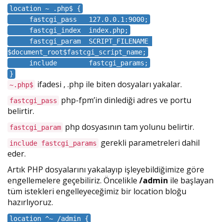
location ~ .php$ {
fastcgi_pass 127.0.0.1:9000;
fastcgi_index index.php;
fastcgi_param SCRIPT_FILENAME
$document_root$fastcgi_script_name;
include fastcgi_params;
}
ifadesi , .php ile biten dosyaları yakalar.
~.php$
php-fpm’in dinlediği adres ve portu
fastcgi_pass
belirtir.
php dosyasının tam yolunu belirtir.
fastcgi_param
gerekli parametreleri dahil
include fastcgi_params
eder.
Artık PHP dosyalarını yakalayıp işleyebildiğimize göre
engellemelere geçebiliriz. Öncelikle
/admin
ile başlayan
tüm istekleri engelleyeceğimiz bir location bloğu
hazırlıyoruz.
location ^~ /admin {