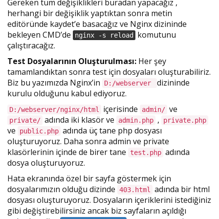
Gereken tüm değişiklikleri buradan yapacağız ,
herhangi bir değişiklik yaptıktan sonra metin
editöründe kaydet’e basacağız ve Nginx dizininde
bekleyen CMD’de
komutunu
nginx -s reload
çalıştıracağız.
Test Dosyalarının Oluşturulması:
Her şey
tamamlandıktan sonra test için dosyaları oluşturabiliriz.
Biz bu yazımızda Nginx’in
dizininde
D:/webserver
kurulu olduğunu kabul ediyoruz.
içerisinde
ve
D:/webserver/nginx/html
admin/
adında iki klasör ve
,
private/
admin.php
private.php
ve
adında üç tane php dosyası
public.php
oluşturuyoruz. Daha sonra admin ve private
klasörlerinin içinde de birer tane
adında
test.php
dosya oluşturuyoruz.
Hata ekranında özel bir sayfa göstermek için
dosyalarımızın olduğu dizinde
adında bir html
403.html
dosyası oluşturuyoruz. Dosyaların içeriklerini istediğiniz
gibi değiştirebilirsiniz ancak biz sayfaların açıldığı