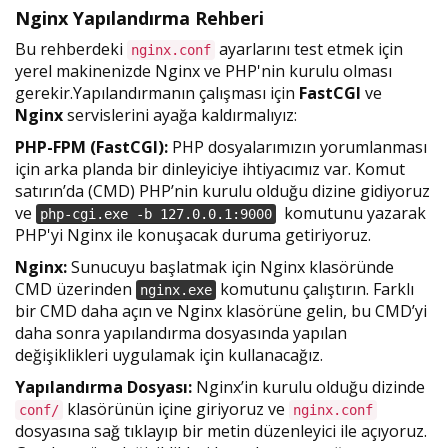
Nginx Yapılandırma Rehberi
Bu rehberdeki
ayarlarını test etmek için
nginx.conf
yerel makinenizde Nginx ve PHP'nin kurulu olması
gerekir.Yapılandırmanın çalışması için
FastCGI
ve
Nginx
servislerini ayağa kaldırmalıyız:
PHP-FPM (FastCGI):
PHP dosyalarımızın yorumlanması
için arka planda bir dinleyiciye ihtiyacımız var. Komut
satırın’da (CMD) PHP’nin kurulu olduğu dizine gidiyoruz
ve
komutunu yazarak
php-cgi.exe -b 127.0.0.1:9000
PHP'yi Nginx ile konuşacak duruma getiriyoruz.
Nginx:
Sunucuyu başlatmak için Nginx klasöründe
CMD üzerinden
komutunu çalıştırın. Farklı
nginx.exe
bir CMD daha açın ve Nginx klasörüne gelin, bu CMD’yi
daha sonra yapılandırma dosyasında yapılan
değişiklikleri uygulamak için kullanacağız.
Yapılandırma Dosyası:
Nginx’in kurulu olduğu dizinde
klasörünün içine giriyoruz ve
conf/
nginx.conf
dosyasına sağ tıklayıp bir metin düzenleyici ile açıyoruz.