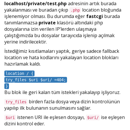
localhost/private/test.php
adresinin artık burada
yakalanması ve buradan çıkıp
location bloğunda
.php
işlenemiyor olması. Bu durumda eğer
fastcgi
burada
tanımlanmazsa
private
klasörü altındaki php
dosyalarına izin verilen IP’lerden ulaşmaya
çalıştığımızda bu dosyalar tarayıcıda işlenip açılmak
yerine indirilecektir.
İstediğimiz kısıtlamaları yaptık, geriye sadece fallback
location ve hata kodlarını yakalayan location blokları
hazırlamak kaldı.
location / {
try_files $uri $uri/ =404;
}
Bu blok ile geri kalan tüm istekleri yakalayıp işliyoruz.
birden fazla dosya veya dizin kontrolünün
try_files
yapılıp ilk bulunanın sunulmasını sağlar.
istenen URI ile eşlesen dosyayı,
ise eşleşen
$uri
$uri/
dizini kontrol eder.