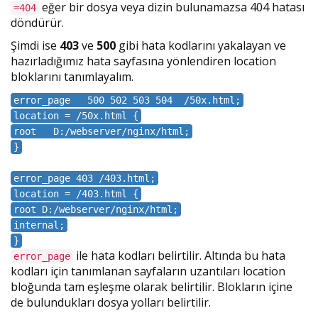
eğer bir dosya veya dizin bulunamazsa 404 hatası
=404
döndürür.
Şimdi ise
403
ve
500
gibi hata kodlarını yakalayan ve
hazırladığımız hata sayfasına yönlendiren location
bloklarını tanımlayalım.
error_page 500 502 503 504 /50x.html;
location = /50x.html {
root D:/webserver/nginx/html;
}
error_page 403 /403.html;
location = /403.html {
root D:/webserver/nginx/html;
internal;
}
ile hata kodları belirtilir. Altında bu hata
error_page
kodları için tanımlanan sayfaların uzantıları location
bloğunda tam eşleşme olarak belirtilir. Blokların içine
de bulundukları dosya yolları belirtilir.