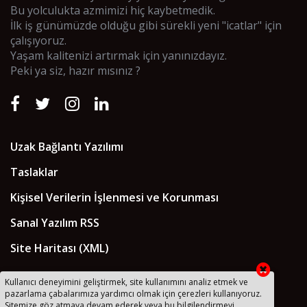
Bu yolculukta azmimizi hiç kaybetmedik.
İlk iş günümüzde olduğu gibi sürekli yeni "icatlar" için
çalışıyoruz.
Yaşam kalitenizi artırmak için yanınızdayız.
Peki ya siz, hazır mısınız ?
Uzak Bağlantı Yazılımı
Taslaklar
Kişisel Verilerin İşlenmesi ve Korunması
Sanal Yazılım RSS
Site Haritası (XML)
Kullanıcı deneyimini geliştirmek, site kullanımını analiz etmek ve
pazarlama çabalarımıza yardımcı olmak için çerezleri kullanıyoruz.
Sitemize göz atmaya devam ederek veya bu bilgilendirmeyi