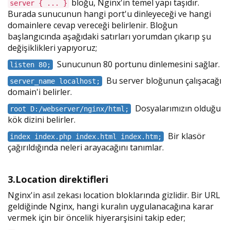
bloğu, Nginx'in temel yapı taşıdır.
server { ... }
Burada sunucunun hangi port'u dinleyeceği ve hangi
domainlere cevap vereceği belirlenir. Bloğun
başlangıcında aşağıdaki satırları yorumdan çıkarıp şu
değişiklikleri yapıyoruz;
Sunucunun 80 portunu dinlemesini sağlar.
listen 80;
Bu server bloğunun çalışacağı
server_name localhost;
domain'i belirler.
Dosyalarımızın olduğu
root D:/webserver/nginx/html;
kök dizini belirler.
Bir klasör
index index.php index.html index.htm;
çağırıldığında neleri arayacağını tanımlar.
3.Location direktifleri
Nginx'in asıl zekası location bloklarında gizlidir. Bir URL
geldiğinde Nginx, hangi kuralın uygulanacağına karar
vermek için bir öncelik hiyerarşisini takip eder;