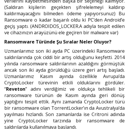
verilerini kaybetmesinden başka bir seçeneği kalmıyor.
(Saldıran kişilerin geçekten şifrelelemeyi kaldırıp
kaldırmayacağını bilmeden ödeme yapıyorsunuz) Bu
Ransomware o kadar başarılı oldu ki PC’den Android’e
geçiş yaptı. (ANDROIDOS_LOCKER.A adıyla tespit edilen
ve cihazınızın arayüzünü ele geçiren bir malware var)
Ransomware Türünde Şu Sıralar Neler Oluyor?
Uzmanlarımız son iki ayda PC üzerindeki Ransomware
saldırılarında çok ciddi bir artış olduğunu keşfetti. 2014
yılında ransomware saldırılarının azaldığını görmüştük
ancak son iki ayda görüldüğü üzere geri artış başladı.
Uzmanlarımız Kasım ayında özellikle Avrupa’da
CryptoLocker türevinin etkili olduklarını gördüler.
“
Reveton
” adını verdiğimiz ve oldukça tehlikeli bir
ransomware türünün de Kasım ayında geri dönüş
yaptığını tespit ettik. Aynı zamanda CryptoLocker türü
bir ransomware olan TorrentLocker’ın da Avustralya’da
yayılması hızlandı. Son zamanlarda ise Critroni adında
yine CryptoLocker tarzında bir ransomware de
saldırılarda kullanılmaya başlandı.