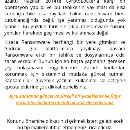
azalttı. Haziran 2014’te CyrptoLocker’a karşı bir
operasyon yapıldı ve bu tehlikenin yayılması da kısa
süre için bile olsa zayıfladı. Fakat ransomware birisi
tutuklandığında değil, işe yaramaz olduğunda yok
olabilir. Bu yüzden birisinin çıkıp ransomware türünü
yeniden harekete geçirmesi ve kullanması doğal.
Kısaca Ransomware herhangi bir yere gitmiyor ve
Android gibi platformlara yayılmaya başladı.
Ransomware etkili bir tehlike ve dosyalarınıza ciddi
zarar verebilir. Bunun için en başta yapmanız gereken
şey bulaşmasını engellemeniz. Zararlı kodlardan
korunmak için sisteminizi mutlaka güncel tutmalı,
kapsamlı bir güvenlik yazılımı kullanmalı ve açtığınız
eposta eklerine çok dikkat etmelisiniz.
Aynı zamanda güncel ve sürekli bir yedekleme ile fidye
yazılımlarına karşı önemli bir koz elde edersiniz.
Konunu önemine dikkatinizi çekmek ister, gelebilecek
bu tip maillere itibar etmemenizi rica ederiz.