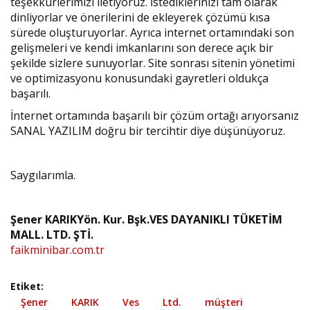
teşekkürlerimizi iletiyoruz. İstediklerinizi tam olarak
dinliyorlar ve önerilerini de ekleyerek çözümü kısa
sürede oluşturuyorlar. Ayrıca internet ortamındaki son
gelişmeleri ve kendi imkanlarını son derece açık bir
şekilde sizlere sunuyorlar. Site sonrası sitenin yönetimi
ve optimizasyonu konusundaki gayretleri oldukça
başarılı.
İnternet ortamında başarılı bir çözüm ortağı arıyorsanız
SANAL YAZILIM doğru bir tercihtir diye düşünüyoruz.
Saygılarımla.
Şener KARIK
Yön. Kur. Bşk.
VES DAYANIKLI TÜKETİM
MALL. LTD. ŞTİ.
faikminibar.com.tr
Etiket:
Şener
KARIK
Ves
Ltd.
müşteri