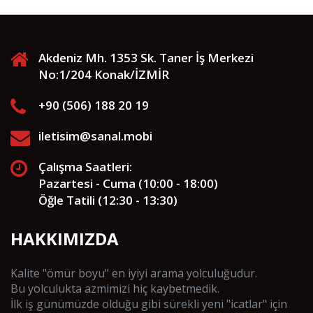
Akdeniz Mh. 1353 Sk. Taner İş Merkezi
No:1/204 Konak/İZMİR
+90 (506) 188 20 19
iletisim@sanal.mobi
Çalışma Saatleri:
Pazartesi - Cuma (10:00 - 18:00)
Öğle Tatili (12:30 - 13:30)
HAKKIMIZDA
Kalite "ömür boyu" en iyiyi arama yolculuğudur.
Bu yolculukta azmimizi hiç kaybetmedik.
İlk iş günümüzde olduğu gibi sürekli yeni "icatlar" için