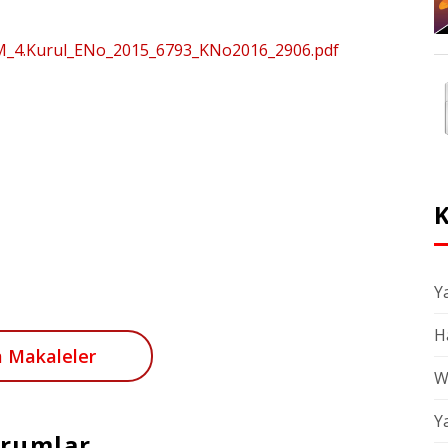
BIM_4.Kurul_ENo_2015_6793_KNo2016_2906.pdf
K
Ya
H
 Makaleler
W
Y
rumlar