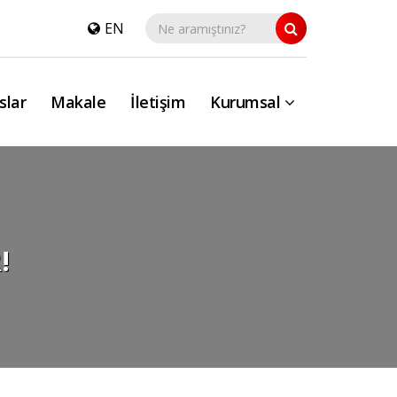
EN
slar
Makale
İletişim
Kurumsal
!