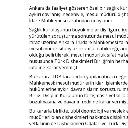
Ankara’da faaliyet gösteren özel bir sağlık ku
aykırı davranışı nedeniyle, mesul müdürü dişhe
İdare Mahkemesi tarafından onaylandı.
Sağlık kuruluşunun büyük molar diş figürü içer
yürütülen soruşturma sonucunda mesul müdür h
itiraz üzerine Ankara 11.İdare Mahkemesi taraf
mesul müdür sıfatıyla sorumlu olabileceği, anc
olduğu belirtilerek, mesul müdürlük sıfatına ba
hususunda Türk Dişhekimleri Birliği’nin herhan
iptaline karar verilmişti.
Bu karara TDB tarafından yapılan itirazı değe
Mahkemesi; mesul müdürlerin idari işlemlerden
hükümlerine aykırı davranışların soruşturulma
Birliği Disiplin Kurulunun tartışmasız yetkil
bozulmasına ve davanın reddine karar vermişti
Bu kararla birlikte, tıbbi deontoloji ve meslek
müdürleri olan dişhekimleri hakkında disiplin
yetkisinin de Dişhekimleri Odaları ve Türk Dişh