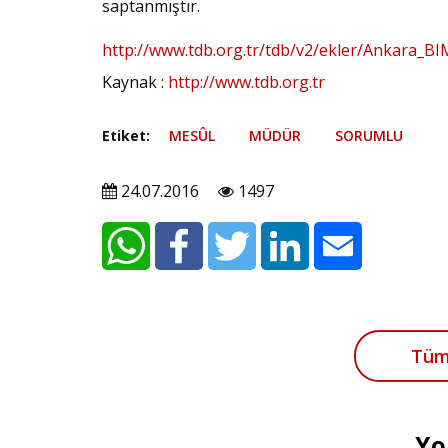
saptanmıştır.
http://www.tdb.org.tr/tdb/v2/ekler/Ankara_
Kaynak :
http://www.tdb.org.tr
Etiket:
MESÛL
MÜDÜR
SORUMLU
24.07.2016
1497
Tüm
Yo