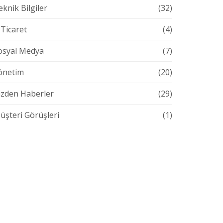
eknik Bilgiler
(32)
-Ticaret
(4)
osyal Medya
(7)
önetim
(20)
izden Haberler
(29)
üşteri Görüşleri
(1)