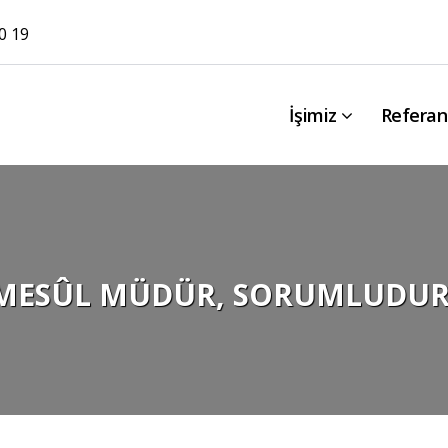
0 19
İşimiz
Referan
MESÛL MÜDÜR, SORUMLUDUR