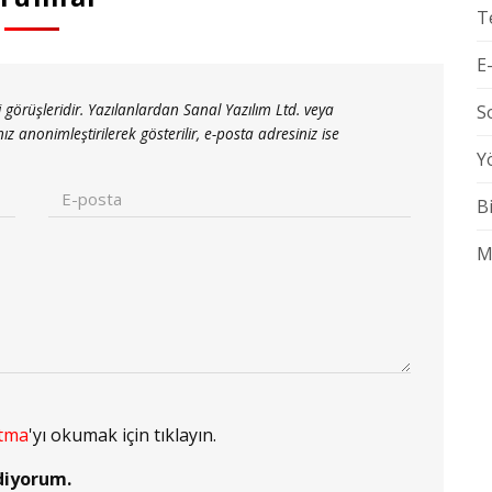
T
E
 görüşleridir. Yazılanlardan Sanal Yazılım Ltd. veya
S
nonimleştirilerek gösterilir, e-posta adresiniz ise
Y
B
M
atma
'yı okumak için tıklayın.
diyorum.