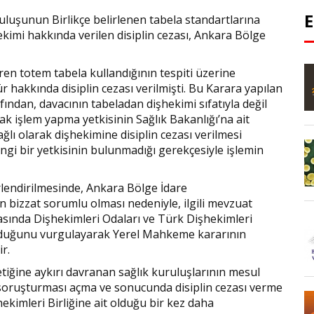
ruluşunun Birlikçe belirlenen tabela standartlarına
kimi hakkında verilen disiplin cezası, Ankara Bölge
en totem tabela kullandığının tespiti üzerine
akkında disiplin cezası verilmişti. Bu Karara yapılan
ından, davacının tabeladan dişhekimi sıfatıyla değil
ak işlem yapma yetkisinin Sağlık Bakanlığı’na ait
ğlı olarak dişhekimine disiplin cezası verilmesi
gi bir yetkisinin bulunmadığı gerekçesiyle işlemin
rlendirilmesinde, Ankara Bölge İdare
 bizzat sorumlu olması nedeniyle, ilgili mevzuat
sında Dişhekimleri Odaları ve Türk Dişhekimleri
i olduğunu vurgulayarak Yerel Mahkeme kararının
r.
 etiğine aykırı davranan sağlık kuruluşlarının mesul
 soruşturması açma ve sonucunda disiplin cezası verme
ekimleri Birliğine ait olduğu bir kez daha