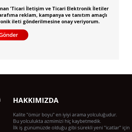
n 'Ticari İletişim ve Ticari Elektronik İletiler
arafıma reklam, kampanya ve tanıtım amaçlı
ronik ileti gönderilmesine onay veriyorum.
Gönder
HAKKIMIZDA
i
Kalite "ömür boyu" en iyiyi arama yolculuğudur.
Bu yolculukta azmimizi hiç kaybetmedik.
İlk iş günümüzde olduğu gibi sürekli yeni "icatlar" için