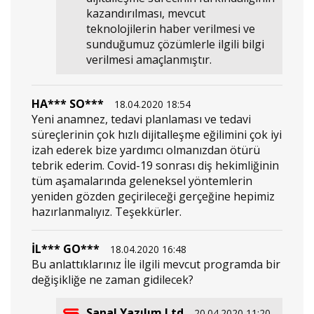
kazandırılması, mevcut
teknolojilerin haber verilmesi ve
sunduğumuz çözümlerle ilgili bilgi
verilmesi amaçlanmıştır.
HA*** SO***
18.04.2020 18:54
Yeni anamnez, tedavi planlaması ve tedavi
süreçlerinin çok hızlı dijitalleşme eğilimini çok iyi
izah ederek bize yardımcı olmanızdan ötürü
tebrik ederim. Covid-19 sonrası diş hekimliğinin
tüm aşamalarında geleneksel yöntemlerin
yeniden gözden geçirileceği gerçeğine hepimiz
hazırlanmalıyız. Teşekkürler.
İL*** GO***
18.04.2020 16:48
Bu anlattıklarınız İle ilgili mevcut programda bir
değişikliğe ne zaman gidilecek?
Sanal Yazılım Ltd
20.04.2020 11:20