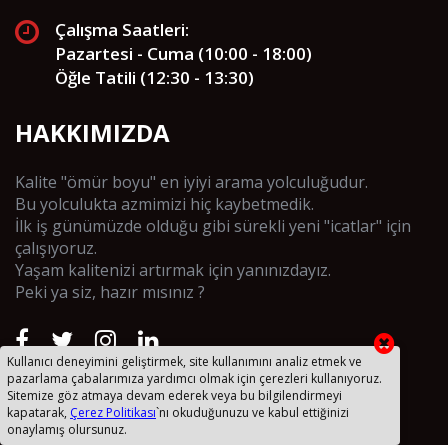
Çalışma Saatleri:
Pazartesi - Cuma (10:00 - 18:00)
Öğle Tatili (12:30 - 13:30)
HAKKIMIZDA
Kalite "ömür boyu" en iyiyi arama yolculuğudur.
Bu yolculukta azmimizi hiç kaybetmedik.
İlk iş günümüzde olduğu gibi sürekli yeni "icatlar" için
çalışıyoruz.
Yaşam kalitenizi artırmak için yanınızdayız.
Peki ya siz, hazır mısınız ?
Kullanıcı deneyimini geliştirmek, site kullanımını analiz etmek ve
pazarlama çabalarımıza yardımcı olmak için çerezleri kullanıyoruz.
Sitemize göz atmaya devam ederek veya bu bilgilendirmeyi
Uzak Bağlantı Yazılımı
kapatarak,
Çerez Politikası
`nı okuduğunuzu ve kabul ettiğinizi
onaylamış olursunuz.
Taslaklar