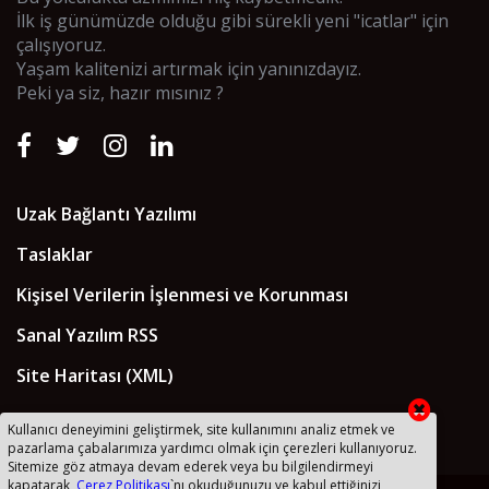
İlk iş günümüzde olduğu gibi sürekli yeni "icatlar" için
çalışıyoruz.
Yaşam kalitenizi artırmak için yanınızdayız.
Peki ya siz, hazır mısınız ?
Uzak Bağlantı Yazılımı
Taslaklar
Kişisel Verilerin İşlenmesi ve Korunması
Sanal Yazılım RSS
Site Haritası (XML)
Kullanıcı deneyimini geliştirmek, site kullanımını analiz etmek ve
pazarlama çabalarımıza yardımcı olmak için çerezleri kullanıyoruz.
Sitemize göz atmaya devam ederek veya bu bilgilendirmeyi
kapatarak,
Çerez Politikası
`nı okuduğunuzu ve kabul ettiğinizi