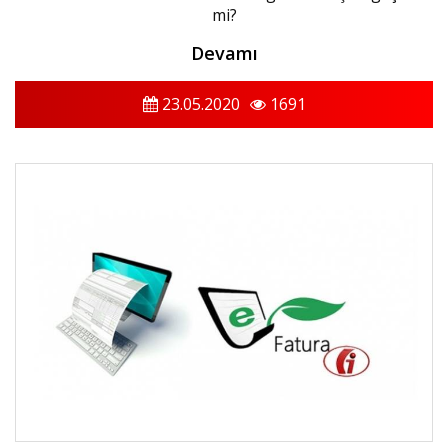
mi?
Devamı
23.05.2020
1691