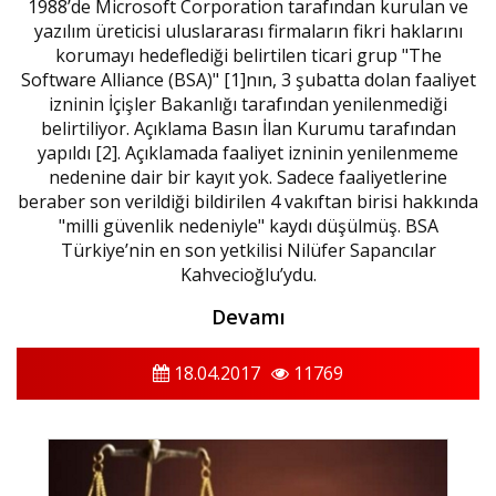
1988’de Microsoft Corporation tarafından kurulan ve
yazılım üreticisi uluslararası firmaların fikri haklarını
korumayı hedeflediği belirtilen ticari grup "The
Software Alliance (BSA)" [1]nın, 3 şubatta dolan faaliyet
izninin İçişler Bakanlığı tarafından yenilenmediği
belirtiliyor. Açıklama Basın İlan Kurumu tarafından
yapıldı [2]. Açıklamada faaliyet izninin yenilenmeme
nedenine dair bir kayıt yok. Sadece faaliyetlerine
beraber son verildiği bildirilen 4 vakıftan birisi hakkında
"milli güvenlik nedeniyle" kaydı düşülmüş. BSA
Türkiye’nin en son yetkilisi Nilüfer Sapancılar
Kahvecioğlu’ydu.
Devamı
18.04.2017
11769