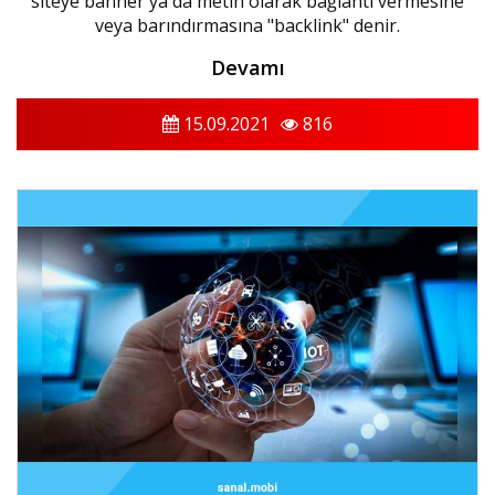
siteye banner ya da metin olarak bağlantı vermesine
veya barındırmasına "backlink" denir.
Devamı
15.09.2021
816