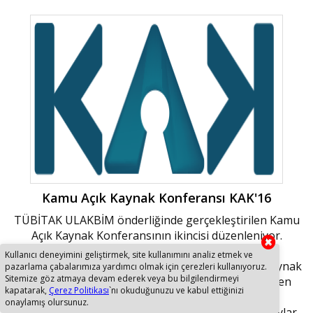
Kamu Açık Kaynak Konferansı KAK'16
TÜBİTAK ULAKBİM önderliğinde gerçekleştirilen Kamu
Açık Kaynak Konferansının ikincisi düzenleniyor.
Konferansta bu yıl Pardus Projesi, açık kaynak
Kullanıcı deneyimini geliştirmek, site kullanımını analiz etmek ve
dünyasındaki gelişmeler ve çözümler, kamu açık kaynak
pazarlama çabalarımıza yardımcı olmak için çerezleri kullanıyoruz.
Sitemize göz atmaya devam ederek veya bu bilgilendirmeyi
kullanım ve uyarlama öyküleri, ülkemizde yürütülen
kapatarak,
Çerez Politikası
`nı okuduğunuzu ve kabul ettiğinizi
faaliyetler, kamu kaynaklarının etkin ve verimli
onaylamış olursunuz.
kullanımı ve benzeri konular, seminerler ve çalıştaylar