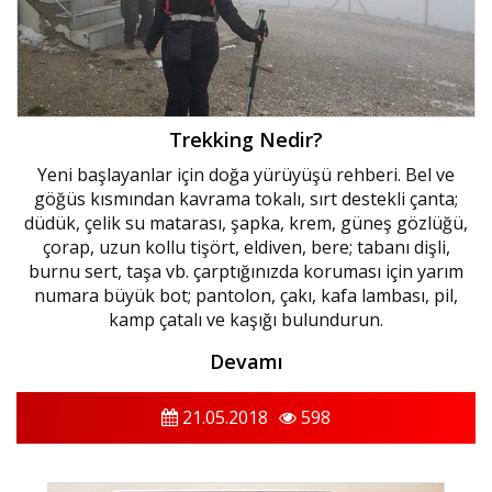
Trekking Nedir?
Yeni başlayanlar için doğa yürüyüşü rehberi. Bel ve
göğüs kısmından kavrama tokalı, sırt destekli çanta;
düdük, çelik su matarası, şapka, krem, güneş gözlüğü,
çorap, uzun kollu tişört, eldiven, bere; tabanı dişli,
burnu sert, taşa vb. çarptığınızda koruması için yarım
numara büyük bot; pantolon, çakı, kafa lambası, pil,
kamp çatalı ve kaşığı bulundurun.
Devamı
21.05.2018
598