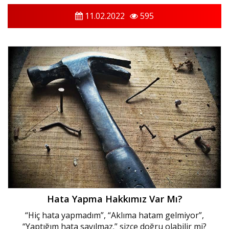
11.02.2022
595
Hata Yapma Hakkımız Var Mı?
“Hiç hata yapmadım”, “Aklıma hatam gelmiyor”,
“Yaptığım hata sayılmaz.” sizce doğru olabilir mi?