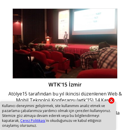
WTK'15 İzmir
Atölye15 tarafından bu yıl ikincisi düzenlenen Web &
Mobil Teknoloji Konferansı (wtk’15) 14 Kasım
Cumartesi günü DEÜ Sabancı Kültür Sarayı’nda
Kullanıcı deneyimini geliştirmek, site kullanımını analiz etmek ve
pazarlama çabalarımıza yardımcı olmak için çerezleri kullanıyoruz.
gerçekleşti. Bir önceki konferansa göre daha fazla
Sitemize göz atmaya devam ederek veya bu bilgilendirmeyi
katılım oldu.
kapatarak,
Çerez Politikası
`nı okuduğunuzu ve kabul ettiğinizi
onaylamış olursunuz.