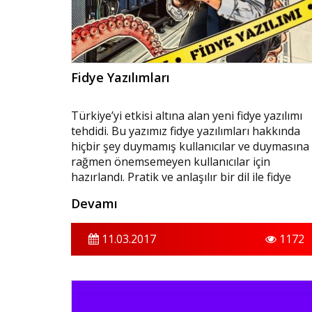
Fidye Yazılımları
Türkiye’yi etkisi altına alan yeni fidye yazılımı
tehdidi. Bu yazımız fidye yazılımları hakkında
hiçbir şey duymamış kullanıcılar ve duymasına
rağmen önemsemeyen kullanıcılar için
hazırlandı. Pratik ve anlaşılır bir dil ile fidye
yazılımlarının ne olduğunu anlatacağız. Ayrıca
Devamı
neden dikkatli kullanıcıların bile fidye
yazılımından korkması gerektiğini ve bu zararl
yazılıma karşı tamamen nasıl korunabileceğini
11.03.2017
1172
anlatacağız.