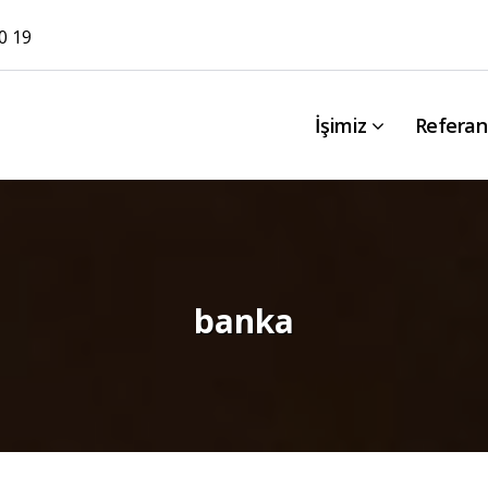
0 19
İşimiz
Referan
banka