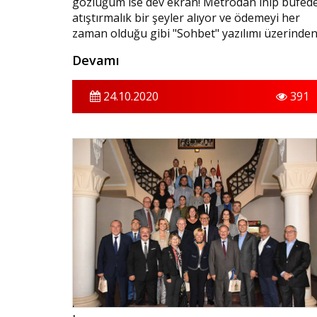
gözlüğüm ise dev ekran! Metrodan inip büfed
atıştırmalık bir şeyler alıyor ve ödemeyi her
zaman olduğu gibi "Sohbet" yazılımı üzerinde
dijital para ile yapıyorum. En son ne zaman
Devamı
nakit para kullandığımı bile hatırlamıyordum.
24.10.2020
391