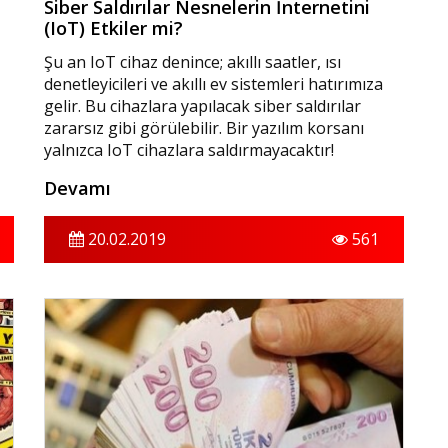
Siber Saldırılar Nesnelerin İnternetini
(IoT) Etkiler mi?
Şu an IoT cihaz denince; akıllı saatler, ısı
denetleyicileri ve akıllı ev sistemleri hatırımıza
gelir. Bu cihazlara yapılacak siber saldırılar
zararsız gibi görülebilir. Bir yazılım korsanı
yalnızca IoT cihazlara saldırmayacaktır!
Korsanların hedefi; ulaşım sistemleri, sağlık
Devamı
ekipmanları hatta arabamıza kadar internete
bağlı her cihaz olabilir.
20.02.2019
561