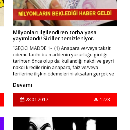
Milyonları ilgilendiren torba yasa
yayımlandı! Siciller temizleniyor.
“GEÇİCİ MADDE 1- (1) Anapara ve/veya taksit
ödeme tarihi bu maddenin yürürlüğe girdiği
tarihten önce olup da; kullandığı nakdi ve gayri
nakdi kredilerinin anapara, faiz ve/veya
ferilerine ilişkin ödemelerini aksatan gerçek ve
tüzel kişilerin, ticari faaliyette bulunan ve
Devamı
bulunmayan gerçek kişilerin ve kredi
ı
müşterilerinin karşılıksız çıkan çek, protesto
zi
edilmiş senet, kredi kartı ve diğer kredi
28.01.2017
1228
borçlarına ilişkin 19/10/2005 tarihli ve 5411
sayılı Bankacılık Kanununun ek 1 inci maddesi
hükmü uyarınca kurulan Türkiye Bankalar
Birliği Risk Merkezi nezdinde tutulan kayıtları,