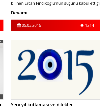
bilinen Ercan Fındıkoğlu’nun suçunu kabul ettiği
belirtildi. ABD Adalet Bakanlığı, daha önce
Devamı
"Segate", “Predator" ve "Oreon" takma adları
kullandığı öne sürülen Fındıkoğlu’nun suçsuz
olduğunu savunduğunu belirtmişti.
05.03.2016
1214
i
Yeni yıl kutlaması ve dilekler