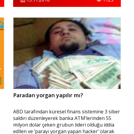
sanal harcama yapmak için kullanmakta, 3.
İnternet bankacılığı kullanıcı kodu, parola, şifre,
tek kullanımlık şifre talebi ile internet
bankacılığına erişip her türlü dolandırıcılık
amaçlı finansal işlemini yapmaktadır. Söz
konusu sebeplerden ötürü herhangi bir
dolandırıcılık eylemine maruz kalınmaması için
aşağıda belirtilen hususlara azami özenin
gösterilmesi gerekmektedir
Paradan yorgan yapılır mı?
ABD tarafından küresel finans sistemine 3 siber
saldırı düzenleyerek banka ATM’lerinden 55
milyon dolar çeken grubun lideri olduğu iddia
edilen ve ’parayı yorgan yapan hacker’ olarak