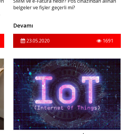
en
SMM ve e-Fatura nedir? Pos cihazından alınan
belgeler ve fişler geçerli mi?
n
Devamı
23.05.2020
1691