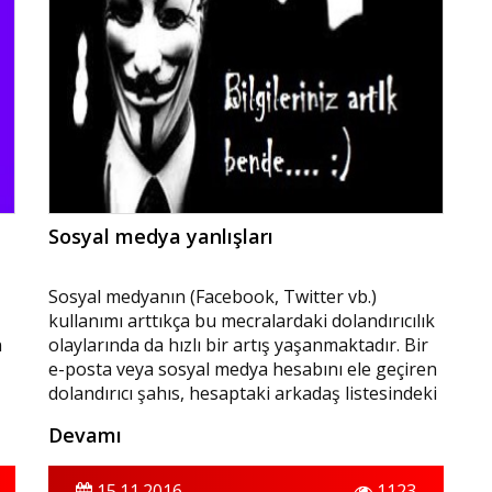
söz konusu borçların ödenmesi geciken
kısmının bu maddenin yürürlüğe girdiği tarihten
itibaren altı ay içinde tamamının ödenmesi veya
yeniden yapılandırılması halinde, bu kişilerle
yapılan finansal işlemlerde kredi kuruluşları ve
finansal kuruluşlar tarafından dikkate
alınmayabilir.”
Sosyal medya yanlışları
Sosyal medyanın (Facebook, Twitter vb.)
kullanımı arttıkça bu mecralardaki dolandırıcılık
n
olaylarında da hızlı bir artış yaşanmaktadır. Bir
e-posta veya sosyal medya hesabını ele geçiren
dolandırıcı şahıs, hesaptaki arkadaş listesindeki
kişilere mesaj yazarak; 1. Borç para istemekte,
Devamı
(havale, EFT, TL kontör yükleme vb.) 2.
Kredi/bankomat kartı numarası, son kullanma
tarihi, cvv/cvv2 kodu istemekte ve bu bilgileri
15.11.2016
1123