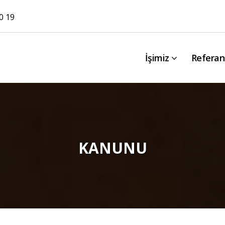
0 19
İşimiz
Referan
KANUNU