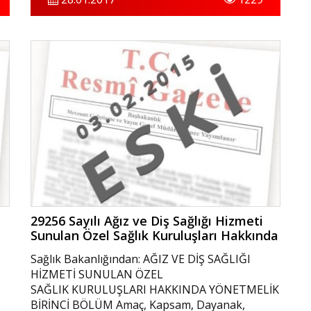
borçlarına ilişkin 19/10/2005 tarihli ve 5411
sayılı Bankacılık Kanununun ek 1 inci maddesi
hükmü uyarınca kurulan Türkiye Bankalar
Birliği Risk Merkezi nezdinde tutulan kayıtları,
söz konusu borçların ödenmesi geciken
kısmının bu maddenin yürürlüğe girdiği tarihten
itibaren altı ay içinde tamamının ödenmesi veya
yeniden yapılandırılması halinde, bu kişilerle
yapılan finansal işlemlerde kredi kuruluşları ve
finansal kuruluşlar tarafından dikkate
alınmayabilir.”
29256 Sayılı Ağız ve Diş Sağlığı Hizmeti
Sunulan Özel Sağlık Kuruluşları Hakkında
Yönetmelik
Sağlık Bakanlığından: AĞIZ VE DİŞ SAĞLIĞI
HİZMETİ SUNULAN ÖZEL
SAĞLIK KURULUŞLARI HAKKINDA YÖNETMELİK
BİRİNCİ BÖLÜM Amaç, Kapsam, Dayanak,