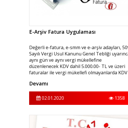
E-Arşiv Fatura Uygulaması
Değerli e-fatura, e-smm ve e-arşiv adayları, 50
Sayılı Vergi Usul Kanunu Genel Tebliği uyarınc
aynı gün ve aynı vergi mükellefine
düzenlenecek KDV dahil 5.000.00- TL ve üzeri
faturalar ile vergi mükellefi olmayanlarda KDV
dahil 30.000.00- TL ve üzeri faturaların
Devamı
elektronik ortamda e-arşiv fatura olarak
düzenlenme zorunluluğu getirilmiştir.
02.01.2020
1358