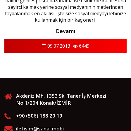
haline geldi.E-posta pazarlama ise eskilerde kaldı. Buna
seyirci kalmak yerine sosyal medyanın nimetlerinden
faydalanmak en akıllısı. İşte size sosyal medyayı lehinize
kullanmak için bir kaç öneri..
Devamı
09.07.2013
6449
Akdeniz Mh. 1353 Sk. Taner İş Merkezi
No:1/204 Konak/İZMİR
+90 (506) 188 20 19
iletisim@sanal.mobi