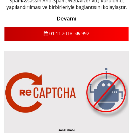
SpamAssassin Anti-Spam, WebAlizer vb.) kurulumu,
yapılandırılması ve birbirleriyle bağlantısını kolaylaştır.
Devamı
01.11.2018
992