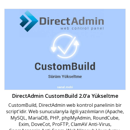
DirectAdmin CustomBuild 2.0'a Yükseltme
CustomBuild, DirectAdmin web kontrol panelinin bir
script'idir. Web sunucularıyla ilgili yazılımların (Apache,
MySQL, MariaDB, PHP, phpMyAdmin, RoundCube,
Exim, DoveCot, ProFTP, ClamAV Anti-Virus,