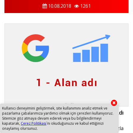
10.08.2018
1261
Kullanıcı deneyimini geliştirmek, site kullanımını analiz etmek ve
Google Sonuçları Nasıl Sıralıyor? 1 - Alan Adı
pazarlama çabalarımıza yardımcı olmak için çerezleri kullanıyoruz.
Ölçütleri
Sitemize göz atmaya devam ederek veya bu bilgilendirmeyi
kapatarak,
Çerez Politikası
`nı okuduğunuzu ve kabul ettiğinizi
Google, yapılan aramaya ait sonuçları 200’den fazla
onaylamış olursunuz.