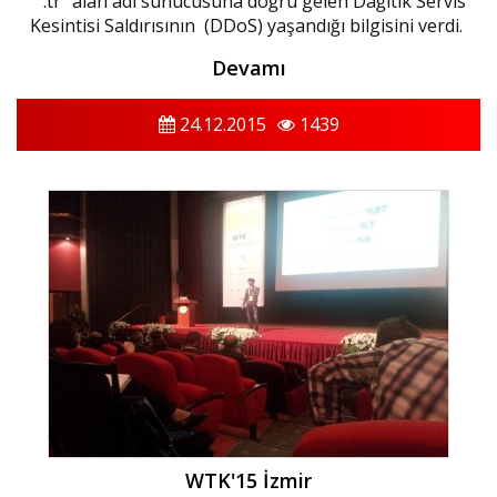
".tr" alan adı sunucusuna doğru gelen Dağıtık Servis
Kesintisi Saldırısının (DDoS) yaşandığı bilgisini verdi.
Devamı
24.12.2015
1439
WTK'15 İzmir