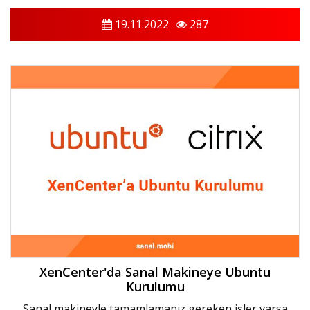
19.11.2022
287
XenCenter'da Sanal Makineye Ubuntu
Kurulumu
Sanal makineyle tamamlamanız gereken işler varsa