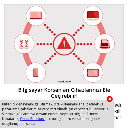
Bilgisayar Korsanları Cihazlarınızı Ele
Geçirebilir!
Kullanıcı deneyimini geliştirmek, site kullanımını analiz etmek ve
Teknolojinin ilerlemesiyle siber saldırı dönemi başladı.
pazarlama çabalarımıza yardımcı olmak için çerezleri kullanıyoruz.
Artık yazıcılar, video kaydediciler, web kameralar, akıllı
Sitemize göz atmaya devam ederek veya bu bilgilendirmeyi
saatler ve hatta termostat gibi cihazlar dağıtık hizmet
kapatarak,
Çerez Politikası
`nı okuduğunuzu ve kabul ettiğinizi
engelleme (DDoS) saldırılarında köle olarak
onaylamış olursunuz.